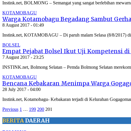
Instink.net, BOLMONG – Semangat yang sangat berlebihan mewarn
KOTAMOBAGU
Warga Kotamobagu Begadang Sambut Gerha
8 August 2017 - 01:49
Instink.net, KOTAMOBAGU – Di paruh malam Selasa (8/8/2017) dini
BOLSEL
Empat Pejabat Bolsel Ikut Uji Kompetensi d
7 August 2017 - 23:25
INSTINK.net, Bolmong Selatan – Pemda Bolmong Selatan merekomen
KOTAMOBAGU
Bencana Kebakaran Menimpa Warga Goga
28 July 2017 - 04:00
Instink.net, Kotamobagu- Kebakaran terjadi di Kelurahan Gogagoma
Previous
1
…
199
200
201
BERITA
DAERAH