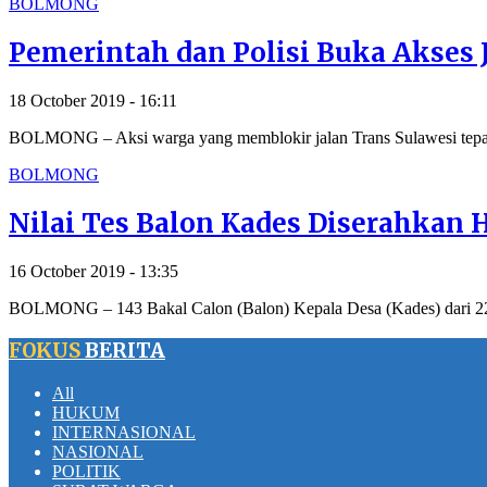
BOLMONG
Pemerintah dan Polisi Buka Akses 
18 October 2019 - 16:11
BOLMONG – Aksi warga yang memblokir jalan Trans Sulawesi te
BOLMONG
Nilai Tes Balon Kades Diserahkan H
16 October 2019 - 13:35
BOLMONG – 143 Bakal Calon (Balon) Kepala Desa (Kades) dari 2
FOKUS
BERITA
All
HUKUM
INTERNASIONAL
NASIONAL
POLITIK