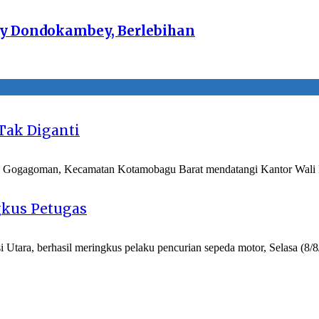
ly Dondokambey, Berlebihan
ak Diganti
atu Gogagoman, Kecamatan Kotamobagu Barat mendatangi Kantor Wal
gkus Petugas
a, berhasil meringkus pelaku pencurian sepeda motor, Selasa (8/8/