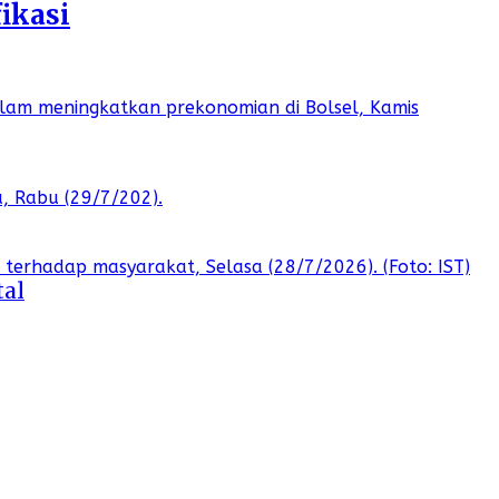
ikasi
tal