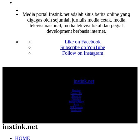
Media portal Instink.net adalah situs berita online yang
digagas oleh sejumlah jurnalis media cetak, media
televisi nasional, media televisi lokal dan pegiat
development berbasis internet.
Like on Facebook
Subscribe on YouTube
Follow on Instagram
© 2017-2025
instink.net
Redaksi
Contact Us
About Us
Pedoman
Privacy Policy
Karir
SOP Jurnalis
Kode Etik
instink.net
HOME