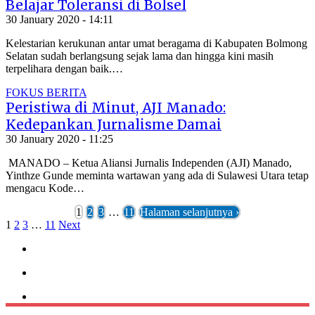
Belajar Toleransi di Bolsel
30 January 2020 - 14:11
Kelestarian kerukunan antar umat beragama di Kabupaten Bolmong
Selatan sudah berlangsung sejak lama dan hingga kini masih
terpelihara dengan baik.…
FOKUS BERITA
Peristiwa di Minut, AJI Manado:
Kedepankan Jurnalisme Damai
30 January 2020 - 11:25
MANADO – Ketua Aliansi Jurnalis Independen (AJI) Manado,
Yinthze Gunde meminta wartawan yang ada di Sulawesi Utara tetap
mengacu Kode…
1
2
3
…
11
Halaman selanjutnya ›
1
2
3
…
11
Next