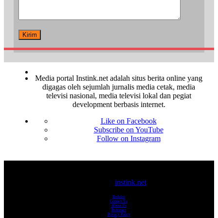
Media portal Instink.net adalah situs berita online yang
digagas oleh sejumlah jurnalis media cetak, media
televisi nasional, media televisi lokal dan pegiat
development berbasis internet.
Like on Facebook
Subscribe on YouTube
Follow on Instagram
© 2017-2025
instink.net
Redaksi
Contact Us
About Us
Pedoman
Privacy Policy