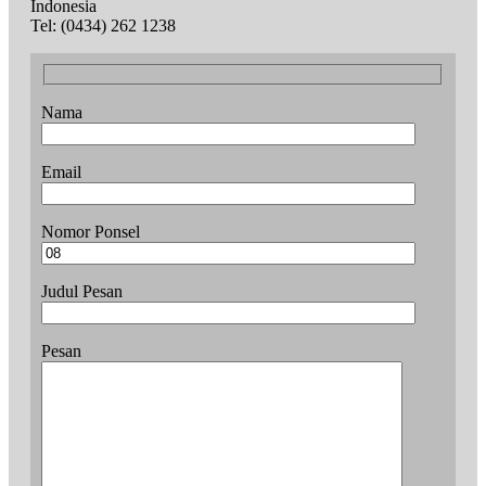
Indonesia
Tel: (0434) 262 1238
Nama
Email
Nomor Ponsel
Judul Pesan
Pesan