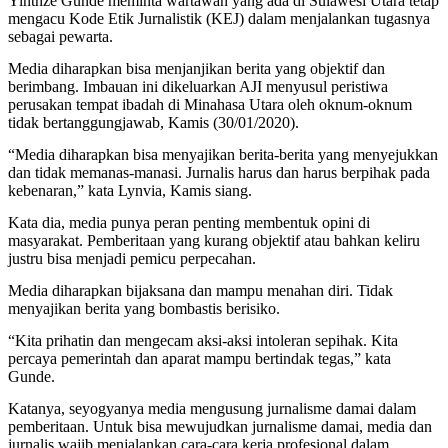
Yinthze Gunde meminta wartawan yang ada di Sulawesi Utara tetap
mengacu Kode Etik Jurnalistik (KEJ) dalam menjalankan tugasnya
sebagai pewarta.
Media diharapkan bisa menjanjikan berita yang objektif dan
berimbang. Imbauan ini dikeluarkan AJI menyusul peristiwa
perusakan tempat ibadah di Minahasa Utara oleh oknum-oknum
tidak bertanggungjawab, Kamis (30/01/2020).
“Media diharapkan bisa menyajikan berita-berita yang menyejukkan
dan tidak memanas-manasi. Jurnalis harus dan harus berpihak pada
kebenaran,” kata Lynvia, Kamis siang.
Kata dia, media punya peran penting membentuk opini di
masyarakat. Pemberitaan yang kurang objektif atau bahkan keliru
justru bisa menjadi pemicu perpecahan.
Media diharapkan bijaksana dan mampu menahan diri. Tidak
menyajikan berita yang bombastis berisiko.
“Kita prihatin dan mengecam aksi-aksi intoleran sepihak. Kita
percaya pemerintah dan aparat mampu bertindak tegas,” kata
Gunde.
Katanya, seyogyanya media mengusung jurnalisme damai dalam
pemberitaan. Untuk bisa mewujudkan jurnalisme damai, media dan
jurnalis wajib menjalankan cara-cara kerja profesional dalam