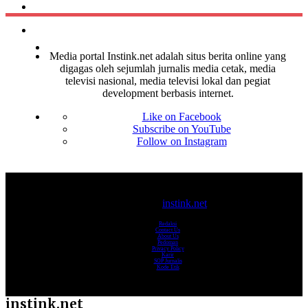
Media portal Instink.net adalah situs berita online yang
digagas oleh sejumlah jurnalis media cetak, media
televisi nasional, media televisi lokal dan pegiat
development berbasis internet.
Like on Facebook
Subscribe on YouTube
Follow on Instagram
© 2017-2025
instink.net
Redaksi
Contact Us
About Us
Pedoman
Privacy Policy
Karir
SOP Jurnalis
Kode Etik
instink.net