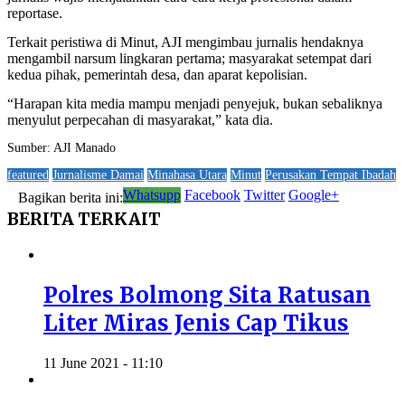
reportase.
Terkait peristiwa di Minut, AJI mengimbau jurnalis hendaknya
mengambil narsum lingkaran pertama; masyarakat setempat dari
kedua pihak, pemerintah desa, dan aparat kepolisian.
“Harapan kita media mampu menjadi penyejuk, bukan sebaliknya
menyulut perpecahan di masyarakat,” kata dia.
Sumber: AJI Manado
featured
Jurnalisme Damai
Minahasa Utara
Minut
Perusakan Tempat Ibadah
Whatsupp
Facebook
Twitter
Google+
Bagikan berita ini:
BERITA
TERKAIT
Polres Bolmong Sita Ratusan
Liter Miras Jenis Cap Tikus
11 June 2021 - 11:10