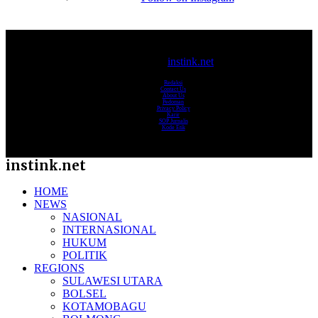
© 2017-2025
instink.net
Redaksi
Contact Us
About Us
Pedoman
Privacy Policy
Karir
SOP Jurnalis
Kode Etik
instink.net
HOME
NEWS
NASIONAL
INTERNASIONAL
HUKUM
POLITIK
REGIONS
SULAWESI UTARA
BOLSEL
KOTAMOBAGU