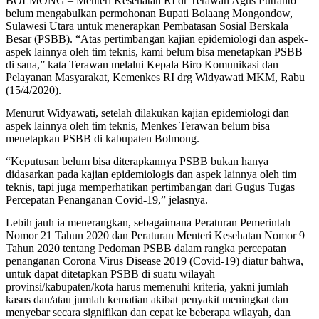
BOLMONG – Menteri Kesehatan RI dr Terawan Agus Putranto
belum mengabulkan permohonan Bupati Bolaang Mongondow,
Sulawesi Utara untuk menerapkan Pembatasan Sosial Berskala
Besar (PSBB). “Atas pertimbangan kajian epidemiologi dan aspek-
aspek lainnya oleh tim teknis, kami belum bisa menetapkan PSBB
di sana,” kata Terawan melalui Kepala Biro Komunikasi dan
Pelayanan Masyarakat, Kemenkes RI drg Widyawati MKM, Rabu
(15/4/2020).
Menurut Widyawati, setelah dilakukan kajian epidemiologi dan
aspek lainnya oleh tim teknis, Menkes Terawan belum bisa
menetapkan PSBB di kabupaten Bolmong.
“Keputusan belum bisa diterapkannya PSBB bukan hanya
didasarkan pada kajian epidemiologis dan aspek lainnya oleh tim
teknis, tapi juga memperhatikan pertimbangan dari Gugus Tugas
Percepatan Penanganan Covid-19,” jelasnya.
Lebih jauh ia menerangkan, sebagaimana Peraturan Pemerintah
Nomor 21 Tahun 2020 dan Peraturan Menteri Kesehatan Nomor 9
Tahun 2020 tentang Pedoman PSBB dalam rangka percepatan
penanganan Corona Virus Disease 2019 (Covid-19) diatur bahwa,
untuk dapat ditetapkan PSBB di suatu wilayah
provinsi/kabupaten/kota harus memenuhi kriteria, yakni jumlah
kasus dan/atau jumlah kematian akibat penyakit meningkat dan
menyebar secara signifikan dan cepat ke beberapa wilayah, dan