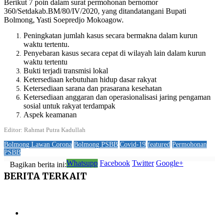
Berikut 7 poin dalam surat permohonan bernomor
360/Setdakab.BM/80/IV/2020, yang ditandatangani Bupati
Bolmong, Yasti Soepredjo Mokoagow.
Peningkatan jumlah kasus secara bermakna dalam kurun
waktu tertentu.
Penyebaran kasus secara cepat di wilayah lain dalam kurun
waktu tertentu
Bukti terjadi transmisi lokal
Ketersediaan kebutuhan hidup dasar rakyat
Ketersediaan sarana dan prasarana kesehatan
Ketersediaan anggaran dan operasionalisasi jaring pengaman
sosial untuk rakyat terdampak
Aspek keamanan
Editor: Rahmat Putra Kadullah
Bolmong Lawan Corona
Bolmong PSBB
Covid-19
featured
Permohonan
PSBB
Whatsupp
Facebook
Twitter
Google+
Bagikan berita ini:
BERITA
TERKAIT