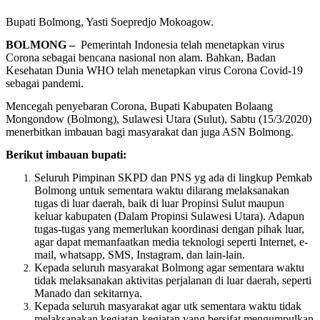
Bupati Bolmong, Yasti Soepredjo Mokoagow.
BOLMONG –
Pemerintah Indonesia telah menetapkan virus
Corona sebagai bencana nasional non alam. Bahkan, Badan
Kesehatan Dunia WHO telah menetapkan virus Corona Covid-19
sebagai pandemi.
Mencegah penyebaran Corona, Bupati Kabupaten Bolaang
Mongondow (Bolmong), Sulawesi Utara (Sulut), Sabtu (15/3/2020)
menerbitkan imbauan bagi masyarakat dan juga ASN Bolmong.
Berikut imbauan bupati:
Seluruh Pimpinan SKPD dan PNS yg ada di lingkup Pemkab
Bolmong untuk sementara waktu dilarang melaksanakan
tugas di luar daerah, baik di luar Propinsi Sulut maupun
keluar kabupaten (Dalam Propinsi Sulawesi Utara). Adapun
tugas-tugas yang memerlukan koordinasi dengan pihak luar,
agar dapat memanfaatkan media teknologi seperti Internet, e-
mail, whatsapp, SMS, Instagram, dan lain-lain.
Kepada seluruh masyarakat Bolmong agar sementara waktu
tidak melaksanakan aktivitas perjalanan di luar daerah, seperti
Manado dan sekitarnya.
Kepada seluruh masyarakat agar utk sementara waktu tidak
melaksanakan kegiatan-kegiatan yang bersifat mengumpulkan