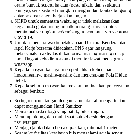
orang banyak seperti hajatan (pesta nikah, dan syukuran
lainnya), serta sedapat mungkin menghindari kontak langsung
antar sesama seperti berjabatan tangan.
SKPD untuk sementara waktu agar tidak melaksanakan
kegiatan-kegiatan mengumpulkan orang banyak untuk
meminimalisir tingkat perkembangan penularan virus corona
Covid 19.
Untuk sementara waktu pelaksanaan Upacara Bendera atau
Apel Kerja bersama ditiadakan. PNS agar langsung
melaksanakan aktivitas di kantornya masing-masing setiap
hari. Tingkat kehadiran akan di monitor lewat media grup
whatsapp.
Kepada masyarakat agar memperhatikan kebersihan
lingkungannya masing-masing dan menerapkan P
ola Hidup
Sehat.
Kepada seluruh masyarakat melakukan tindakan pencegahan
sebagai berikut:
Sering mencuci tangan dengan sabun dan air mengalir atau
dapat menggunakan Hand Sanitizer.
Memakai masker bagi yang batuk, pilek ringan.
Menutup hidung dan mulut saat batuk/bersin dengan
tissue/tangan.
Menjaga jarak dalam bercakap-cakap, minimal 1 meter.
Segera ke fasilitas kesehatan bila mengalami gejala seperti