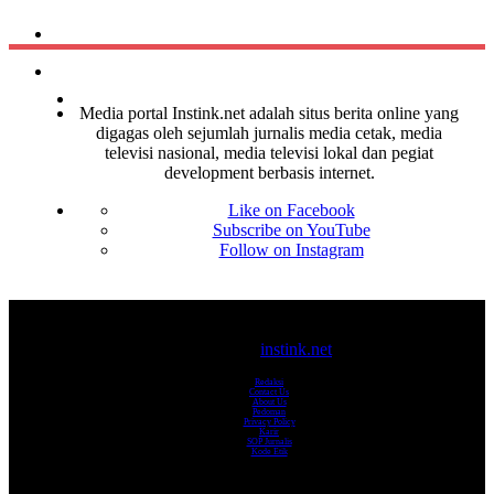
Media portal Instink.net adalah situs berita online yang
digagas oleh sejumlah jurnalis media cetak, media
televisi nasional, media televisi lokal dan pegiat
development berbasis internet.
Like on Facebook
Subscribe on YouTube
Follow on Instagram
© 2017-2025
instink.net
Redaksi
Contact Us
About Us
Pedoman
Privacy Policy
Karir
SOP Jurnalis
Kode Etik