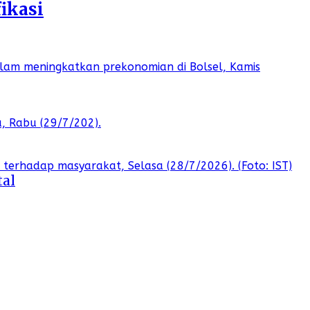
ikasi
tal