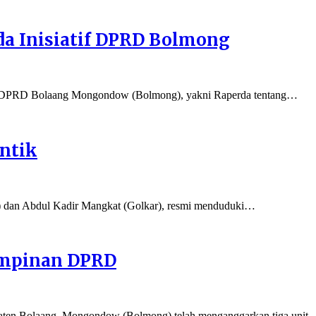
da Inisiatif DPRD Bolmong
f DPRD Bolaang Mongondow (Bolmong), yakni Raperda tentang…
ntik
an Abdul Kadir Mangkat (Golkar), resmi menduduki…
impinan DPRD
ten Bolaang Mongondow (Bolmong) telah menganggarkan tiga unit