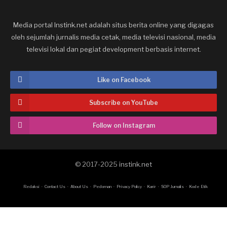
Media portal Instink.net adalah situs berita online yang digagas
oleh sejumlah jurnalis media cetak, media televisi nasional, media
televisi lokal dan pegiat development berbasis internet.
Like on Facebook
Subscribe on YouTube
Follow on Instagram
© 2017-2025
instink.net
Redaksi
Contact Us
About Us
Pedoman
Privacy Policy
Karir
SOP Jurnalis
Kode Etik