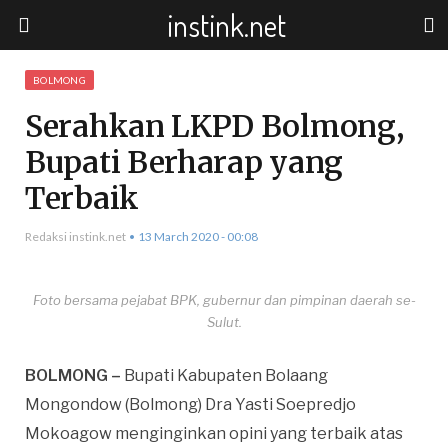
instink.net
BOLMONG
Serahkan LKPD Bolmong,
Bupati Berharap yang
Terbaik
Redaksi instink.net
13 March 2020 - 00:08
Foto bersama pejabat BPK, gubernur dan pimpinan daerah se-
Sulut.
BOLMONG –
Bupati Kabupaten Bolaang
Mongondow (Bolmong) Dra Yasti Soepredjo
Mokoagow menginginkan opini yang terbaik atas