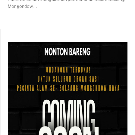
Mongondow,…