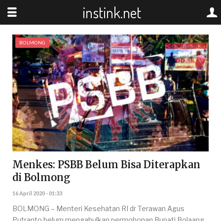
instink.net
BOLMONG
Menkes: PSBB Belum Bisa Diterapkan
di Bolmong
16 April 2020 - 01:33
BOLMONG – Menteri Kesehatan RI dr Terawan Agus
Putranto belum mengabulkan permohonan Bupati Bolaang