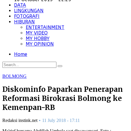
DATA
LINGKUNGAN
FOTOGRAFI
HIBURAN
ENTERTAINMENT
MY VIDEO
MY HOBBY
MY OPINION
Home
BOLMONG
Diskominfo Paparkan Penerapan
Reformasi Birokrasi Bolmong ke
Kemenpan-RB
Redaksi instink.net
11 July 2018 - 17:11
Ma'rief bersama Abdillah Umbola saat diwawancari. Foto :