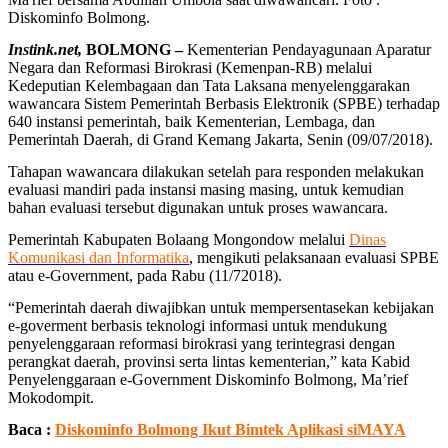
Diskominfo Bolmong.
Instink.net,
BOLMONG –
Kementerian Pendayagunaan Aparatur
Negara dan Reformasi Birokrasi (Kemenpan-RB) melalui
Kedeputian Kelembagaan dan Tata Laksana menyelenggarakan
wawancara Sistem Pemerintah Berbasis Elektronik (SPBE) terhadap
640 instansi pemerintah, baik Kementerian, Lembaga, dan
Pemerintah Daerah, di Grand Kemang Jakarta, Senin (09/07/2018).
Tahapan wawancara dilakukan setelah para responden melakukan
evaluasi mandiri pada instansi masing masing, untuk kemudian
bahan evaluasi tersebut digunakan untuk proses wawancara.
Pemerintah Kabupaten Bolaang Mongondow melalui
Dinas
Komunikasi dan Informatika
, mengikuti pelaksanaan evaluasi SPBE
atau e-Government, pada Rabu (11/72018).
“Pemerintah daerah diwajibkan untuk mempersentasekan kebijakan
e-goverment berbasis teknologi informasi untuk mendukung
penyelenggaraan reformasi birokrasi yang terintegrasi dengan
perangkat daerah, provinsi serta lintas kementerian,” kata Kabid
Penyelenggaraan e-Government Diskominfo Bolmong, Ma’rief
Mokodompit.
Baca :
Diskominfo Bolmong Ikut Bimtek Aplikasi siMAYA