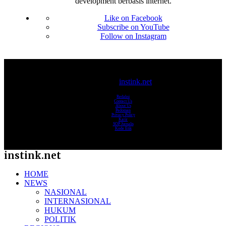
development berbasis internet.
Like on Facebook
Subscribe on YouTube
Follow on Instagram
© 2017-2025
instink.net
Redaksi
Contact Us
About Us
Pedoman
Privacy Policy
Karir
SOP Jurnalis
Kode Etik
instink.net
HOME
NEWS
NASIONAL
INTERNASIONAL
HUKUM
POLITIK