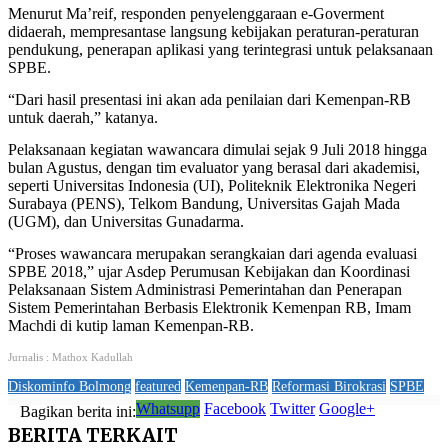
Menurut Ma’reif, responden penyelenggaraan e-Goverment
didaerah, mempresantase langsung kebijakan peraturan-peraturan
pendukung, penerapan aplikasi yang terintegrasi untuk pelaksanaan
SPBE.
“Dari hasil presentasi ini akan ada penilaian dari Kemenpan-RB
untuk daerah,” katanya.
Pelaksanaan kegiatan wawancara dimulai sejak 9 Juli 2018 hingga
bulan Agustus, dengan tim evaluator yang berasal dari akademisi,
seperti Universitas Indonesia (UI), Politeknik Elektronika Negeri
Surabaya (PENS), Telkom Bandung, Universitas Gajah Mada
(UGM), dan Universitas Gunadarma.
“Proses wawancara merupakan serangkaian dari agenda evaluasi
SPBE 2018,” ujar Asdep Perumusan Kebijakan dan Koordinasi
Pelaksanaan Sistem Administrasi Pemerintahan dan Penerapan
Sistem Pemerintahan Berbasis Elektronik Kemenpan RB, Imam
Machdi di kutip laman Kemenpan-RB.
Jurnalis : Mathox Kadullah
Diskominfo Bolmong
featured
Kemenpan-RB
Reformasi Birokrasi
SPBE
Whatsupp
Facebook
Twitter
Google+
Bagikan berita ini:
BERITA
TERKAIT