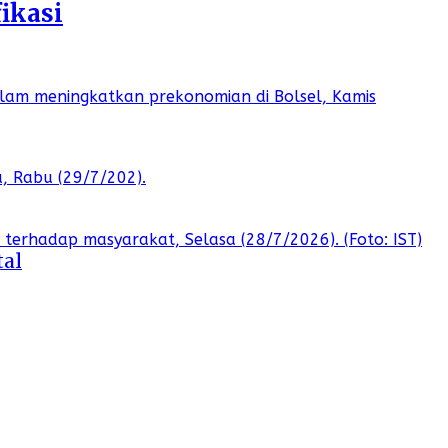
ikasi
tal