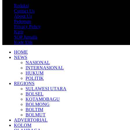
Redaksi
Contact Us
About Us
Pedoman
Privacy Policy
Karir
SOP Jurnalis
Kode Etik
HOME
NEWS
NASIONAL
INTERNASIONAL
HUKUM
POLITIK
REGIONS
SULAWESI UTARA
BOLSEL
KOTAMOBAGU
BOLMONG
BOLTIM
BOLMUT
ADVERTORIAL
KOLOM