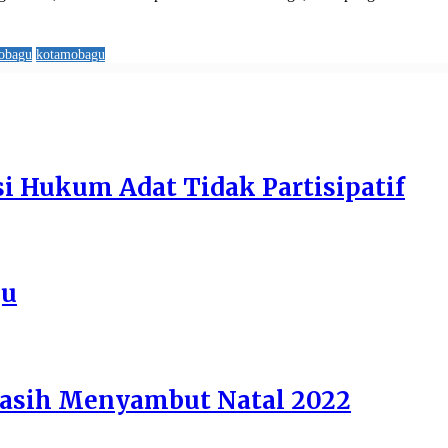
obagu
kotamobagu
si Hukum Adat Tidak Partisipatif
gu
asih Menyambut Natal 2022