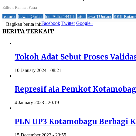
Editor: Rahmat Putra
featured
Hewan Qurban
Idul Adha 1441 H
Jaton
Jawa TOndano
KKJI Kotam
Facebook
Twitter
Google+
Bagikan berita ini:
BERITA
TERKAIT
Tokoh Adat Sebut Proses Valida
10 January 2024 - 08:21
Represif ala Pemkot Kotamoba
4 January 2023 - 20:19
PLN UP3 Kotamobagu Berbagi K
15 December 2022 - 23:55