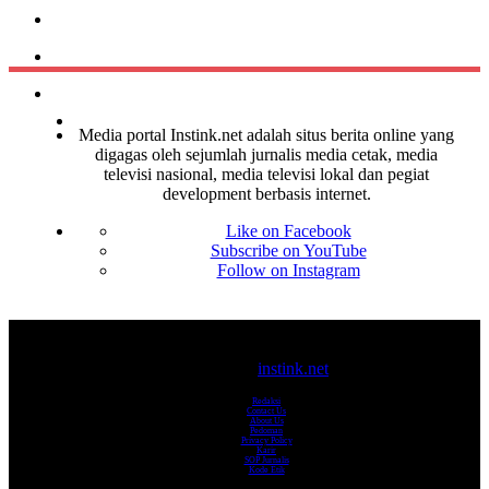
Media portal Instink.net adalah situs berita online yang
digagas oleh sejumlah jurnalis media cetak, media
televisi nasional, media televisi lokal dan pegiat
development berbasis internet.
Like on Facebook
Subscribe on YouTube
Follow on Instagram
© 2017-2025
instink.net
Redaksi
Contact Us
About Us
Pedoman
Privacy Policy
Karir
SOP Jurnalis
Kode Etik