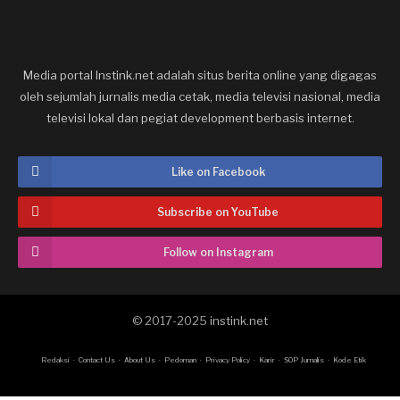
Media portal Instink.net adalah situs berita online yang digagas
oleh sejumlah jurnalis media cetak, media televisi nasional, media
televisi lokal dan pegiat development berbasis internet.
Like on Facebook
Subscribe on YouTube
Follow on Instagram
© 2017-2025
instink.net
Redaksi
Contact Us
About Us
Pedoman
Privacy Policy
Karir
SOP Jurnalis
Kode Etik