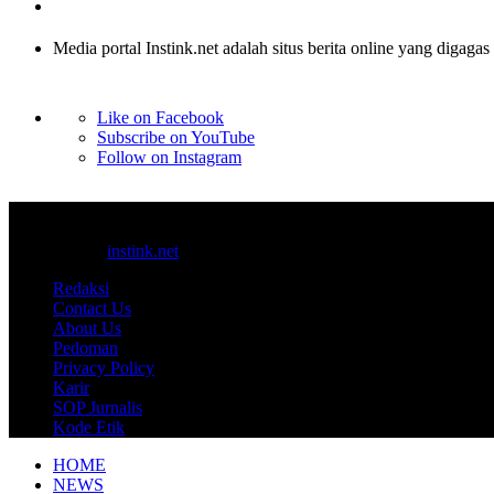
Media portal Instink.net adalah situs berita online yang digagas
Like on Facebook
Subscribe on YouTube
Follow on Instagram
© 2017-2025
instink.net
Redaksi
Contact Us
About Us
Pedoman
Privacy Policy
Karir
SOP Jurnalis
Kode Etik
HOME
NEWS