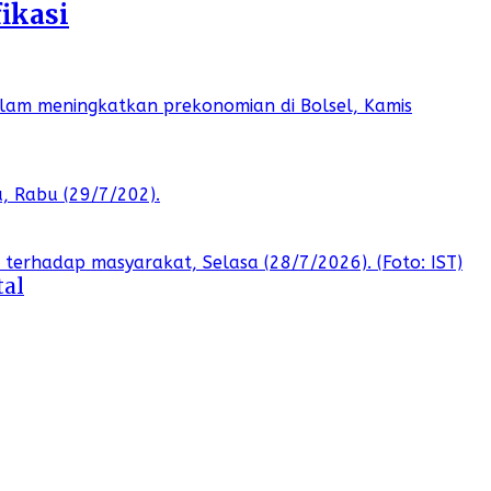
ikasi
tal