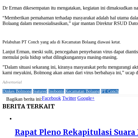
Dr Erman dikesempatan itu mengatakan, kegiatan ini dimaksudkan na
“Memberikan pemahaman terhadap masyarakat adalah hal utama dalam
Bolaang dalam mensosialisasikan,” ujar mantan Direktur RSUD Dato
Pelabuhan PT Conch yang ada di Kecamatan Bolaang diawasi ketat.
Lanjut Erman, meski sulit, pencegahan penyebaran virus dapat diantis
memulai pola hidup sehat dilingkungannya masing-masing.
”Dalam situasi sekarang ini, kiranya masyarakat perlu mengurangi akt
kami meyakini, Bolmong akan aman dari virus berbahaya ini,” ucap 
Advertorial
Dinkes Bolmong
featured
Inobonto
Kecamatan Bolaang
PT Conch
Facebook
Twitter
Google+
Bagikan berita ini:
BERITA
TERKAIT
Rapat Pleno Rekapitulasi Suar