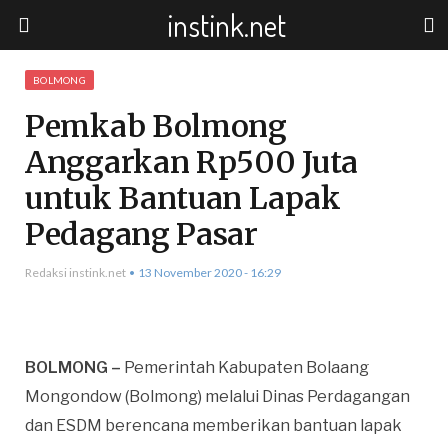
instink.net
BOLMONG
Pemkab Bolmong
Anggarkan Rp500 Juta
untuk Bantuan Lapak
Pedagang Pasar
Redaksi instink.net
13 November 2020 - 16:29
BOLMONG –
Pemerintah Kabupaten Bolaang
Mongondow (Bolmong) melalui Dinas Perdagangan
dan ESDM berencana memberikan bantuan lapak