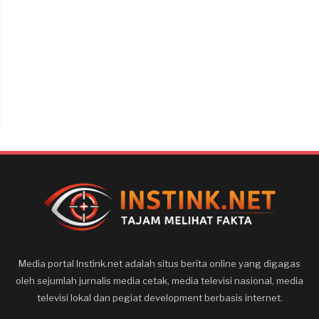
Media portal Instink.net adalah situs berita online yang digagas
oleh sejumlah jurnalis media cetak, media televisi nasional, media
televisi lokal dan pegiat development berbasis internet.