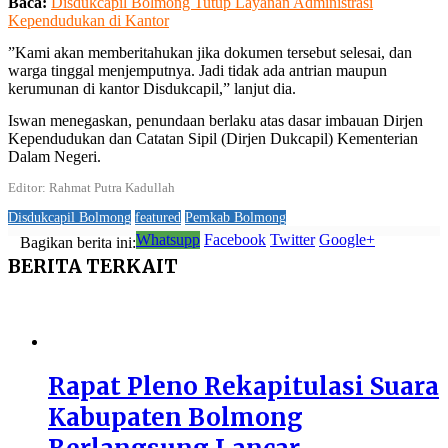
Baca:
Disdukcapil Bolmong Tutup Layanan Administrasi
Kependudukan di Kantor
”Kami akan memberitahukan jika dokumen tersebut selesai, dan
warga tinggal menjemputnya. Jadi tidak ada antrian maupun
kerumunan di kantor Disdukcapil,” lanjut dia.
Iswan menegaskan, penundaan berlaku atas dasar imbauan Dirjen
Kependudukan dan Catatan Sipil (Dirjen Dukcapil) Kementerian
Dalam Negeri.
Editor: Rahmat Putra Kadullah
Disdukcapil Bolmong
featured
Pemkab Bolmong
Whatsupp
Facebook
Twitter
Google+
Bagikan berita ini:
BERITA
TERKAIT
Rapat Pleno Rekapitulasi Suara
Kabupaten Bolmong