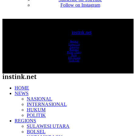
Follow on Instagram
© 2017-2025
instink.net
Redaksi
Contact Us
About Us
Pedoman
Privacy Policy
Karir
SOP Jurnalis
Kode Etik
instink.net
HOME
NEWS
NASIONAL
INTERNASIONAL
HUKUM
POLITIK
REGIONS
SULAWESI UTARA
BOLSEL