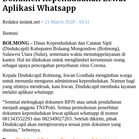
Aplikasi Whatsapp
Redaksi instink.net
21 March 2020 - 10:11
Ilustrasi
BOLMONG –
Dinas Kependudukan dan Catatan Sipil
(Disdukcapil) Kabupaten Bolaang Mongondow (Bolmong),
Sulawesi Utara (Sulut), sementara waktu menutuppelayanan di
kantor. Hal ini dilakukan untuk menghindari kerumunan orang
sebagai upaya pencegahan penyebaran virus Corona.
Kepala Disdukcapil Bolmong, Iswan Gonibala mengimbau warga
untuk menunda mengurus administrasi kependudukan. Namun bagi
yang sifatnya mendesak, kata Iswan, Disdukcapil membuka layanan
melalui aplikasi
whatsapp
.
“Semisal melengkapi dokumen BPJS atau untuk pendaftaran
menjadi anggota TNI/Polri. Semua permohonan penerbitan
dokumen kependudukan lewat aplikasi
whatsapp
di nomor
081343552293 dan 082349027203. Setelah dikirim, pihak
Disdukcapil akan memprosesnya sesuai jenis dokumen yang
diminta,” bebernya.