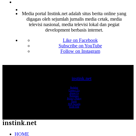
Media portal Instink.net adalah situs berita online yang
digagas oleh sejumlah jurnalis media cetak, media
televisi nasional, media televisi lokal dan pegiat
development berbasis internet.
Like on Facebook
Subscribe on YouTube
Follow on Instagram
© 2017-2025
instink.net
Redaksi
Contact Us
About Us
Pedoman
Privacy Policy
Karir
SOP Jurnalis
Kode Etik
instink.net
HOME