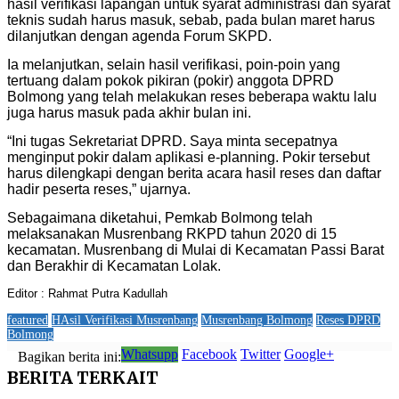
hasil verifikasi lapangan untuk syarat administrasi dan syarat
teknis sudah harus masuk, sebab, pada bulan maret harus
dilanjutkan dengan agenda Forum SKPD.
Ia melanjutkan, selain hasil verifikasi, poin-poin yang
tertuang dalam pokok pikiran (pokir) anggota DPRD
Bolmong yang telah melakukan reses beberapa waktu lalu
juga harus masuk pada akhir bulan ini.
“Ini tugas Sekretariat DPRD. Saya minta secepatnya
menginput pokir dalam aplikasi e-planning. Pokir tersebut
harus dilengkapi dengan berita acara hasil reses dan daftar
hadir peserta reses,” ujarnya.
Sebagaimana diketahui, Pemkab Bolmong telah
melaksanakan Musrenbang RKPD tahun 2020 di 15
kecamatan. Musrenbang di Mulai di Kecamatan Passi Barat
dan Berakhir di Kecamatan Lolak.
Editor : Rahmat Putra Kadullah
featured
HAsil Verifikasi Musrenbang
Musrenbang Bolmong
Reses DPRD
Bolmong
Whatsupp
Facebook
Twitter
Google+
Bagikan berita ini:
BERITA
TERKAIT