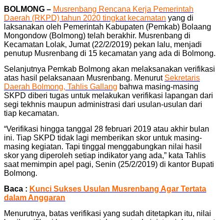
BOLMONG –
Musrenbang Rencana Kerja Pemerintah
Daerah (RKPD) tahun 2020 tingkat kecamatan
yang di
laksanakan oleh Pemerintah Kabupaten (Pemkab) Bolaang
Mongondow (Bolmong) telah berakhir. Musrenbang di
Kecamatan Lolak, Jumat (22/2/2019) pekan lalu, menjadi
penutup Musrenbang di 15 kecamatan yang ada di Bolmong.
Selanjutnya Pemkab Bolmong akan melaksanakan verifikasi
atas hasil pelaksanaan Musrenbang. Menurut
Sekretaris
Daerah Bolmong, Tahlis Gallang
bahwa masing-masing
SKPD diberi tugas untuk melakukan verifikasi lapangan dari
segi tekhnis maupun administrasi dari usulan-usulan dari
tiap kecamatan.
“Verifikasi hingga tanggal 28 februari 2019 atau akhir bulan
ini. Tiap SKPD tidak lagi memberikan skor untuk masing-
masing kegiatan. Tapi tinggal menggabungkan nilai hasil
skor yang diperoleh setiap indikator yang ada,” kata Tahlis
saat memimpin apel pagi, Senin (25/2/2019) di kantor Bupati
Bolmong.
Baca :
Kunci Sukses Usulan Musrenbang Agar Tertata
dalam Anggaran
Menurutnya, batas verifikasi yang sudah ditetapkan itu, nilai