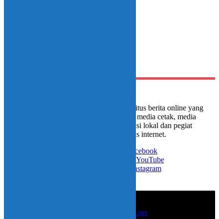
3 August 2024 - 14:54
Comments are closed.
Media portal Instink.net adalah situs berita online yang
digagas oleh sejumlah jurnalis media cetak, media
televisi nasional, media televisi lokal dan pegiat
development berbasis internet.
Like on Facebook
Subscribe on YouTube
Follow on Instagram
© 2017-2025
instink.net