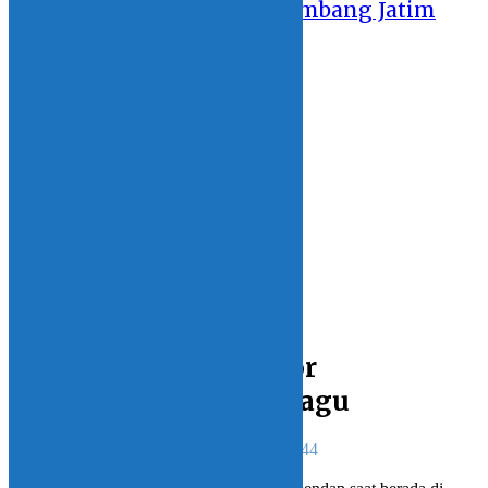
GSI 2019: Sulut Tahan Imbang Jatim
10 October 2019 - 22:29
DATA
LINGKUNGAN
FOTOGRAFI
HIBURAN
ENTERTAINMENT
MY VIDEO
MY HOBBY
MY OPINION
Home
BOLMONG
Yasti Sambangi Kantor
Diskominfo Kotamobagu
Redaksi instink.net
2 October 2018 - 00:44