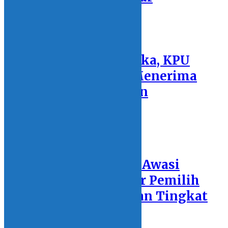
4 December 2024 - 18:17
Hari Pertama Dibuka, KPU
Bolmong Belum Menerima
Pendaftaran Paslon
27 August 2024 - 18:45
Bawaslu Bolmong Awasi
Penyusunan Daftar Pemilih
Hasil Pemutakhiran Tingkat
Kecamatan