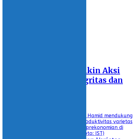
13 March 2021 - 18:44
REGIONS
SULAWESI UTARA
BOLSEL
KOTAMOBAGU
BOLMONG
BOLTIM
BOLMUT
Featured
PN Kotamobagu Bikin Aksi
Bangun Zona Integritas dan
Tolak Gratifikasi
26 February 2021 - 17:37
Recent