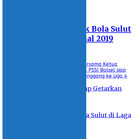
INTERNASIONAL
Featured
Peluang Tim Sepak Bola Sulut
di Laga GSI Nasional 2019
10 October 2019 - 22:48
Recent
Laskar Maleo Bolsel Siap Getarkan
Liga 4 Nasional
13 May 2026 - 23:46
Peluang Tim Sepak Bola Sulut di Laga
GSI Nasional 2019
10 October 2019 - 22:48