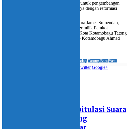
“Kita akan berupaya semaksimal mungkin untuk pengembangan
sistem berbasis teknologi informasi kaitannya dengan reformasi
birokrasi layanan publik,” kata Parman.
Dikesempatan ini, Bupati Minahasa Tenggara James Sumendap,
turut bersama Yasti mengunjungi data center milik Pemkot
Kotamobagu itu. Keduanya diterima Wali Kota Kotamobagu Tatong
Bara, yang didampingi Kepala Diskominfo Kotamobagu Ahmad
Yani Umar.
Jurnalis : Mathox Kadullah
Data Center Kotamobagu
featured
James Sumendap
Tatong Bara
Yasti
Whatsupp
Facebook
Twitter
Google+
Bagikan berita ini:
BERITA
TERKAIT
Rapat Pleno Rekapitulasi Suara
Kabupaten Bolmong
Berlangsung Lancar