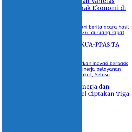
Wabup Deddy Tingkatkan Varietas
Kelapa Sebagai Penggerak Ekonomi di
Bolsel
30 July 2026 - 18:34
DPRD Bolsel Tetapkan KUA-PPAS TA
2027
29 July 2026 - 19:38
Tingkatkan Kualitas Kinerja dan
Pelayanan, Pemda Bolsel Ciptakan Tiga
Inovasi Digital
28 July 2026 - 17:43
ADVERTORIAL
KOLOM
OLAHRAGA
INDONESIA