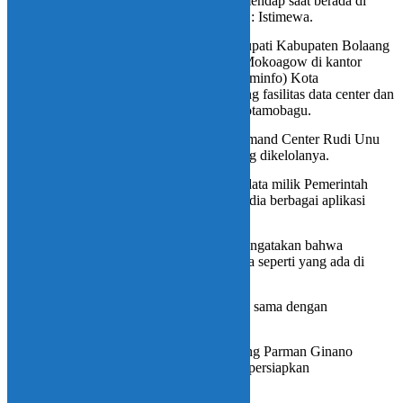
Yasti bersama Tatong Bara dan James Sumendap saat berada di
ruang data center dan comand center. Foto : Istimewa.
Instink.net
, BOLMONG –
Kehadiran Bupati Kabupaten Bolaang
Mongondow (Bolmong) Yasti Soepredjo Mokoagow di kantor
Dinas Komunikasi dan Informatika (Diskominfo) Kota
Kotamobagu, untuk melihat secara langsung fasilitas data center dan
comand center yang ada di Diskominfo Kotamobagu.
Kepada Yasti, Kepala Data Center dan Comand Center Rudi Unu
memberikan penjelasan fungsi fasilitas yang dikelolanya.
“Data center selain berfungsi menyimpan data milik Pemerintah
Kotamobagu juga berfungsi sebagai penyedia berbagai aplikasi
layanan publik,” papar Rudi.
Mendapatkan penjelasan tersebut, Yasti mengatakan bahwa
Bolmong membutuhkan fasilitas yang sama seperti yang ada di
Diskominfo Kotamobagu.
“Bolmong harus memiliki data center yang sama dengan
Kotamobagu,” imbuh Yasti.
Sementara itu, Kepala Diskominfo Bolmong Parman Ginano
mengatakan bahwa Bolmong sedang mempersiapkan
infrastrukturnya.