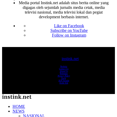
Media portal Instink.net adalah situs berita online yang
digagas oleh sejumlah jurnalis media cetak, media
televisi nasional, media televisi lokal dan pegiat
development berbasis internet.
Like on Facebook
Subscribe on YouTube
Follow on Instagram
© 2017-2025
instink.net
Redaksi
Contact Us
About Us
Pedoman
Privacy Policy
Karir
SOP Jurnalis
Kode Etik
instink.net
HOME
NEWS
NASIONAL