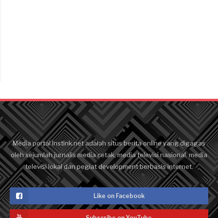
Media portal Instink.net adalah situs berita online yang digagas
oleh sejumlah jurnalis media cetak, media televisi nasional, media
televisi lokal dan pegiat development berbasis internet.
Like on Facebook
Subscribe on YouTube