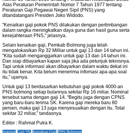
Atas Peraturan Pemerintah Nomor 7 Tahun 1977 tentang
Peraturan Gaji Pegawai Negeri Sipil (PNS) yang
ditandatangani Presiden Joko Widodo.
“Kenaikan gaji pokok PNS dilakukan dengan pertimbangan
dalam rangka meningkatkan daya guna dan hasil guna serta
kesejahteraan PNS,” jelasnya.
Selain kenaikan gaji, Pemkab Bolmong juga telah
mengalokasikan Rp 32 Milliar untuk gaji 13 dan 14 tahun ini.
“Kita sudah menganggarkan untuk gaji 13 dan 14 tahun ini.
Dan siap dibayarkan kapan saja jika ada petunjuk teknisnya.
Tapi untuk informasi akan dibayarkan dalam waktu dekat ini
itu tidak benar. Kita belum menerima infomasi apa-apa soal
itu,” ujarnya.
Untuk gaji 13 berdasarkan kebutuhan gaji pokok 4000-an
PNS bolmong setiap bulannya sekitar Rp 16 miliar. Nominal
tersebut sama dengan gaji 14. “Begitu juga dengan CPNS
yang baru-baru terima SK. Karena gaji mereka baru 80
persen, maka gaji 13 juga menyesuaikan dengan itu. Total
sekitar 32 miliar,” tandasnya.
Editor : Rahmat Putra K.
featured
Gaji 5%
Kenaikan Gaji
PNS Bolmong