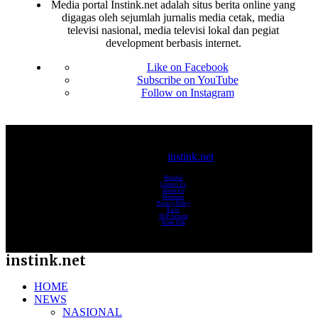
Media portal Instink.net adalah situs berita online yang
digagas oleh sejumlah jurnalis media cetak, media
televisi nasional, media televisi lokal dan pegiat
development berbasis internet.
Like on Facebook
Subscribe on YouTube
Follow on Instagram
© 2017-2025
instink.net
Redaksi
Contact Us
About Us
Pedoman
Privacy Policy
Karir
SOP Jurnalis
Kode Etik
instink.net
HOME
NEWS
NASIONAL