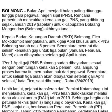
BOLMONG –
Bulan April menjadi bulan paling ditunggu-
tunggu para pegawai negeri sipil (PNS). Rencana
pemerintah mencairkan kenaikan gaji PNS, yang dihitung
sejak Januari 2019 (rapelan) untuk Kabupaten Bolaang
Mongondow (Bolmong) akhirnya tunai.
Kepala Badan Keuangan Daerah (BKD) Bolmong, Fico
Mokodompit mengatakan, untuk gaji April khusus untuk PNS
Bolmong sudah naik 5 persen. Sementara menurut dia,
selisih kenaikan gaji untuk tiga bulan (Januari, Februari,
Maret) akan dibayarkan setelah gaji April tuntas.
“Per 1 April gaji PNS Bolmong sudah dibayarkan sesuai
dengan perhitungan kenaikan 5 persen. Kita langsung
proses karena itu merupakan hak dari pegawai. Sementara
untuk selisih tiga bulan akan dibayarkan setelah gaji April
selesai,” kata Fico, saat dihubungi, Rabu (3/4/2019).
Lebih lanjut, pejabat transferan dari Pemkot Kotamobagu ini
menjelaskan, kenaikan gaji PNS telah dialokasikan melalui
dana alokasi umum (DAU) tahun 2019. Sehingga begitu ada
petunjuk teknis (juknis) langsung dibayarkan. Kenaikan gaji
PNS, lanjut dia, berdasarkan Peraturan Pemerintah (PP)
Nomor 15 Tahun 2019 tentang Perubahan Kedelapan Belas