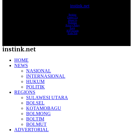
© 2017-2025
instink.net
Redaksi
Contact Us
About Us
Pedoman
Privacy Policy
Karir
SOP Jurnalis
Kode Etik
instink.net
HOME
NEWS
NASIONAL
INTERNASIONAL
HUKUM
POLITIK
REGIONS
SULAWESI UTARA
BOLSEL
KOTAMOBAGU
BOLMONG
BOLTIM
BOLMUT
ADVERTORIAL