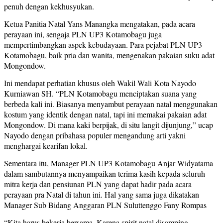
penuh dengan kekhusyukan.
Ketua Panitia Natal Yans Manangka mengatakan, pada acara
perayaan ini, sengaja PLN UP3 Kotamobagu juga
mempertimbangkan aspek kebudayaan. Para pejabat PLN UP3
Kotamobagu, baik pria dan wanita, mengenakan pakaian suku adat
Mongondow.
Ini mendapat perhatian khusus oleh Wakil Wali Kota Nayodo
Kurniawan SH.
“PLN Kotamobagu menciptakan suana yang
berbeda kali ini. Biasanya menyambut perayaan natal menggunakan
kostum yang identik dengan natal, tapi ini memakai pakaian adat
Mongondow. Di mana kaki berpijak, di situ langit dijunjung,” ucap
Nayodo dengan pribahasa populer mengandung arti yakni
menghargai kearifan lokal.
Sementara itu, Manager PLN UP3 Kotamobagu Anjar Widyatama
dalam sambutannya menyampaikan terima kasih kepada seluruh
mitra kerja dan pensiunan PLN yang dapat hadir pada acara
perayaan pra Natal di tahun ini. Hal yang sama juga dikatakan
Manager Sub Bidang Anggaran PLN Suluttenggo Fany Rompas
“Kita harus bekerja bersama. Karena spirit natal disamping