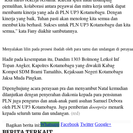
pemulihan, kolaborasi antara pegawai dan mitra kerja untuk dapat
membantu kinerja yang ada di PLN UP3 Kotamobagu. Dengan
kinerja yang baik, Tuhan pasti akan menolong kita semua dan
membut kita berhasil. Sukses untuk PLN UP3 Kotamobagu dan kita
semua,” kata Fany diakhir sambutannya.
Menyalakan lilin pada prosesi ibadah oleh para tamu dan undangan di peray
Hadir pada kesempatan itu, Dandim 1303 Bolmong Letkol Inf
Topan Angker, Kapolres Kotamobagu yang diwakili Kabag
Kompol SDM Brami Tamalihis, Kejaksaan Negeri Kotamobagu
Jaksa Muda Pingkan.
Dipenghujung acara perayaan pra dan menyambut Natal kemudian
dilanjutkan dengan penyerahan diakonia kepada para pensiunan
PLN juga pengurus dan anak-anak panti asuhan Samuel Debora
oleh PLN UP3 Kotamobagu. Juga pemberian
doorprize
menarik
kepada seluruh tamu dan undangan.
(red)
Whatsupp
Facebook
Twitter
Google+
Bagikan berita ini:
BERITA
TERKAIT