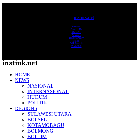
© 2017-2025
instink.net
Redaksi
Contact Us
About Us
Pedoman
Privacy Policy
Karir
SOP Jurnalis
Kode Etik
instink.net
HOME
NEWS
NASIONAL
INTERNASIONAL
HUKUM
POLITIK
REGIONS
SULAWESI UTARA
BOLSEL
KOTAMOBAGU
BOLMONG
BOLTIM