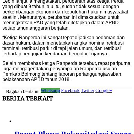
Lebih lanjut ia mengatakan, perubahan atas ketiga Perda
yang dibuat 9 tahun lalu itu, sudah tidak sesuai dengan
perkembangan ekonomi dan kebutuhan hukum masyarakat
saat ini. Menurutnya, perubahan ini dimaksudkan untuk
meningkatkan PAD yang telah ditetapkan dalam APBD
setiap tahun anggaran berjalan.
“Ketiga Ranperda ini sangat tepat dijadikan pedoman dan
dasar hukum, dalam menetapkan angka nominal retribusi
terminal, retribusi parkir di tepi jalan umum, dan retribusi
terhadap pengujian kendaraan bermotor,” ujarnya.
Selain membahas ketiga Ranperda tersebut, rapat paripurna
juga mengagendakan penyampaian Ranperda usulan
Pemkab Bolmong tentang laporan pertanggungjawaban
pelaksanaan APBD tahun 2018.
Whatsupp
Facebook
Twitter
Google+
Bagikan berita ini:
BERITA
TERKAIT