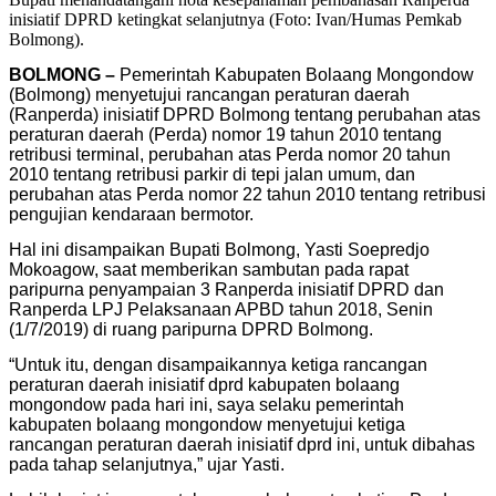
inisiatif DPRD ketingkat selanjutnya (Foto: Ivan/Humas Pemkab
Bolmong).
BOLMONG –
Pemerintah Kabupaten Bolaang Mongondow
(Bolmong) menyetujui rancangan peraturan daerah
(Ranperda) inisiatif DPRD Bolmong tentang perubahan atas
peraturan daerah (Perda) nomor 19 tahun 2010 tentang
retribusi terminal, perubahan atas Perda nomor 20 tahun
2010 tentang retribusi parkir di tepi jalan umum, dan
perubahan atas Perda nomor 22 tahun 2010 tentang retribusi
pengujian kendaraan bermotor.
Hal ini disampaikan Bupati Bolmong, Yasti Soepredjo
Mokoagow, saat memberikan sambutan pada rapat
paripurna penyampaian 3 Ranperda inisiatif DPRD dan
Ranperda LPJ Pelaksanaan APBD tahun 2018, Senin
(1/7/2019) di ruang paripurna DPRD Bolmong.
“Untuk itu, dengan disampaikannya ketiga rancangan
peraturan daerah inisiatif dprd kabupaten bolaang
mongondow pada hari ini, saya selaku pemerintah
kabupaten bolaang mongondow menyetujui ketiga
rancangan peraturan daerah inisiatif dprd ini, untuk dibahas
pada tahap selanjutnya,” ujar Yasti.