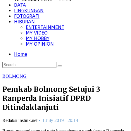
DATA
LINGKUNGAN
FOTOGRAFI
HIBURAN
ENTERTAINMENT
MY VIDEO
MY HOBBY
MY OPINION
Home
BOLMONG
Pemkab Bolmong Setujui 3
Ranperda Inisiatif DPRD
Ditindaklanjuti
Redaksi instink.net
1 July 2019 - 20:14
Bupati menandatangani nota kesepahaman pembahasan Ranperda