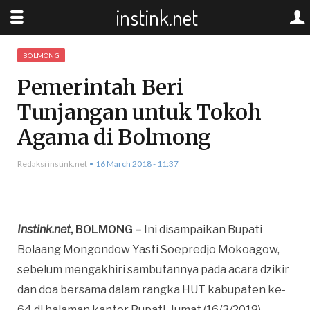
instink.net
BOLMONG
Pemerintah Beri
Tunjangan untuk Tokoh
Agama di Bolmong
Redaksi instink.net
16 March 2018 - 11:37
Instink.net
, BOLMONG –
Ini disampaikan Bupati
Bolaang Mongondow Yasti Soepredjo Mokoagow,
sebelum mengakhiri sambutannya pada acara dzikir
dan doa bersama dalam rangka HUT kabupaten ke-
64 di halaman kantor Bupati, Jumat (16/3/2018).