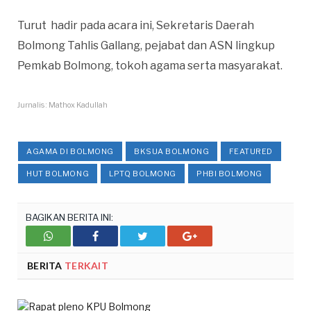
Turut hadir pada acara ini, Sekretaris Daerah
Bolmong Tahlis Gallang, pejabat dan ASN lingkup
Pemkab Bolmong, tokoh agama serta masyarakat.
Jurnalis : Mathox Kadullah
AGAMA DI BOLMONG
BKSUA BOLMONG
FEATURED
HUT BOLMONG
LPTQ BOLMONG
PHBI BOLMONG
BAGIKAN BERITA INI:
Whatsupp
Facebook
Twitter
Google+
BERITA
TERKAIT