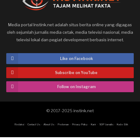
Media portal Instink.net adalah situs berita online yang digagas
oleh sejumlah jurnalis media cetak, media televisi nasional, media
televisi lokal dan pegiat development berbasis internet.
Like on Facebook
Subscribe on YouTube
Follow on Instagram
© 2017-2025
instink.net
Redaksi
Contact Us
About Us
Pedoman
Privacy Policy
Karir
SOP Jurnalis
Kode Etik