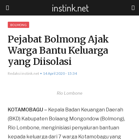
instink.net
BOLMONG
Pejabat Bolmong Ajak
Warga Bantu Keluarga
yang Diisolasi
Redaksi instink.net
14 April 2020 - 15:34
Rio Lombone
KOTAMOBAGU –
Kepala Badan Keuangan Daerah
(BKD) Kabupaten Bolaang Mongondow (Bolmong),
Rio Lombone, menginisiasi penyaluran bantuan
kepada keluarga dari 7 warga Kotamobagu yang