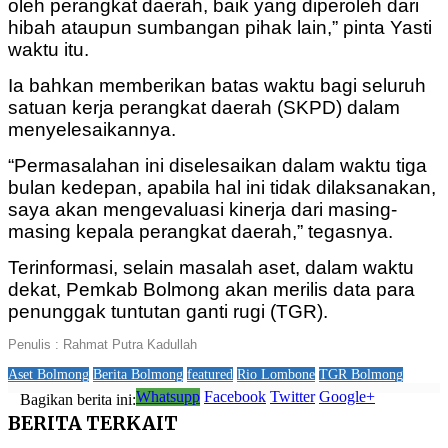
oleh perangkat daerah, baik yang diperoleh dari
hibah ataupun sumbangan pihak lain,” pinta Yasti
waktu itu.
Ia bahkan memberikan batas waktu bagi seluruh
satuan kerja perangkat daerah (SKPD) dalam
menyelesaikannya.
“Permasalahan ini diselesaikan dalam waktu tiga
bulan kedepan, apabila hal ini tidak dilaksanakan,
saya akan mengevaluasi kinerja dari masing-
masing kepala perangkat daerah,” tegasnya.
Terinformasi, selain masalah aset, dalam waktu
dekat, Pemkab Bolmong akan merilis data para
penunggak tuntutan ganti rugi (TGR).
Penulis : Rahmat Putra Kadullah
Aset Bolmong
Berita Bolmong
featured
Rio Lombone
TGR Bolmong
Whatsupp
Facebook
Twitter
Google+
Bagikan berita ini:
BERITA
TERKAIT