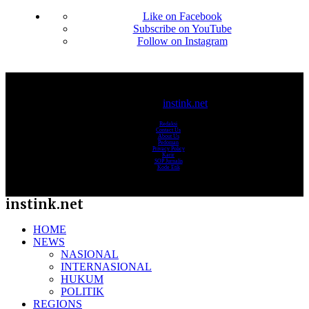
Like on Facebook
Subscribe on YouTube
Follow on Instagram
© 2017-2025
instink.net
Redaksi
Contact Us
About Us
Pedoman
Privacy Policy
Karir
SOP Jurnalis
Kode Etik
instink.net
HOME
NEWS
NASIONAL
INTERNASIONAL
HUKUM
POLITIK
REGIONS