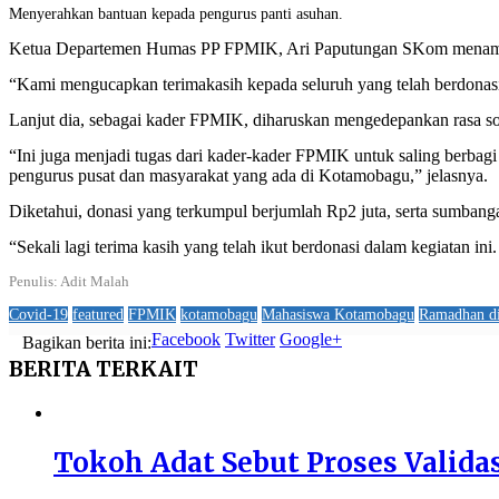
Menyerahkan bantuan kepada pengurus panti asuhan.
Ketua Departemen Humas PP FPMIK, Ari Paputungan SKom menambah
“Kami mengucapkan terimakasih kepada seluruh yang telah berdona
Lanjut dia, sebagai kader FPMIK, diharuskan mengedepankan rasa sol
“Ini juga menjadi tugas dari kader-kader FPMIK untuk saling berbagi
pengurus pusat dan masyarakat yang ada di Kotamobagu,” jelasnya.
Diketahui, donasi yang terkumpul berjumlah Rp2 juta, serta sumban
“Sekali lagi terima kasih yang telah ikut berdonasi dalam kegiatan ini
Penulis: Adit Malah
Covid-19
featured
FPMIK
kotamobagu
Mahasiswa Kotamobagu
Ramadhan d
Facebook
Twitter
Google+
Bagikan berita ini:
BERITA
TERKAIT
Tokoh Adat Sebut Proses Valida