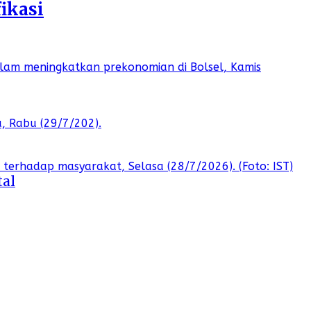
ikasi
tal