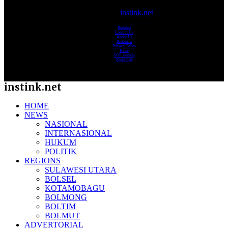
© 2017-2025
instink.net
Redaksi
Contact Us
About Us
Pedoman
Privacy Policy
Karir
SOP Jurnalis
Kode Etik
instink.net
HOME
NEWS
NASIONAL
INTERNASIONAL
HUKUM
POLITIK
REGIONS
SULAWESI UTARA
BOLSEL
KOTAMOBAGU
BOLMONG
BOLTIM
BOLMUT
ADVERTORIAL