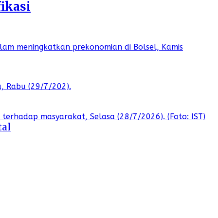
ikasi
tal