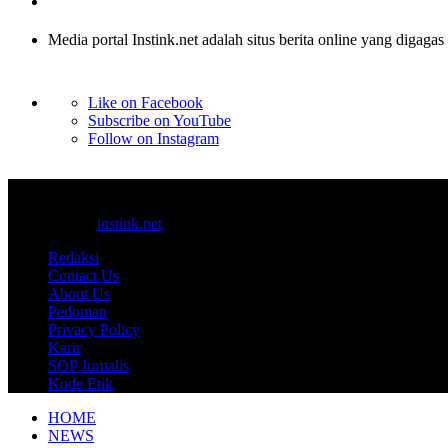
Media portal Instink.net adalah situs berita online yang digagas
Like on Facebook
Subscribe on YouTube
Follow on Instagram
© 2017-2025
instink.net
Redaksi
Contact Us
About Us
Pedoman
Privacy Policy
Karir
SOP Jurnalis
Kode Etik
HOME
NEWS