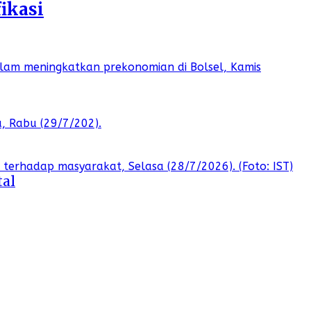
ikasi
tal