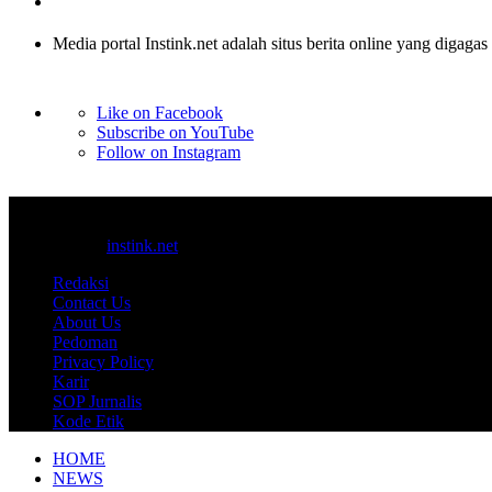
Media portal Instink.net adalah situs berita online yang digagas
Like on Facebook
Subscribe on YouTube
Follow on Instagram
© 2017-2025
instink.net
Redaksi
Contact Us
About Us
Pedoman
Privacy Policy
Karir
SOP Jurnalis
Kode Etik
HOME
NEWS