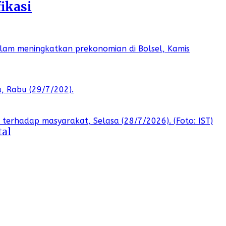
ikasi
tal