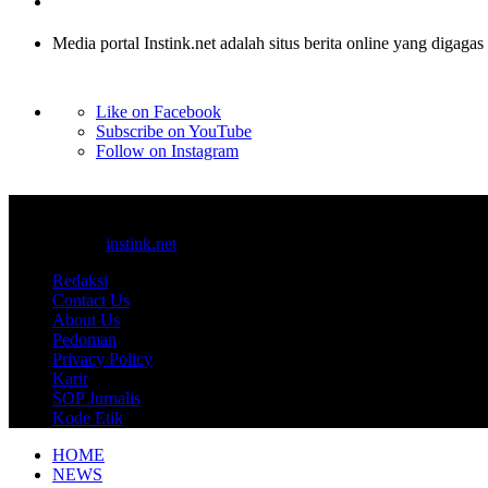
Media portal Instink.net adalah situs berita online yang digagas
Like on Facebook
Subscribe on YouTube
Follow on Instagram
© 2017-2025
instink.net
Redaksi
Contact Us
About Us
Pedoman
Privacy Policy
Karir
SOP Jurnalis
Kode Etik
HOME
NEWS