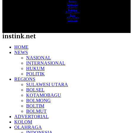
Redaksi
Contact Us
About Us
Pedoman
Privacy Policy
Karir
SOP Jurnalis
Kode Etik
instink.net
HOME
NEWS
NASIONAL
INTERNASIONAL
HUKUM
POLITIK
REGIONS
SULAWESI UTARA
BOLSEL
KOTAMOBAGU
BOLMONG
BOLTIM
BOLMUT
ADVERTORIAL
KOLOM
OLAHRAGA
INDONESIA