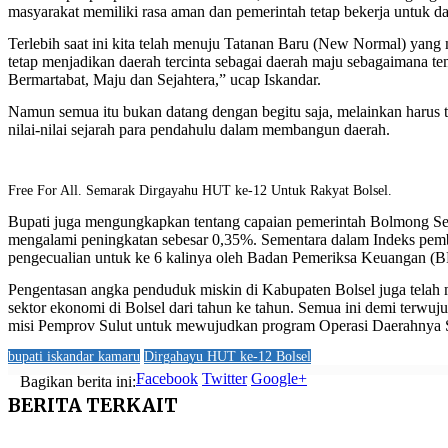
masyarakat memiliki rasa aman dan pemerintah tetap bekerja untuk da
Terlebih saat ini kita telah menuju Tatanan Baru (New Normal) yang 
tetap menjadikan daerah tercinta sebagai daerah maju sebagaimana 
Bermartabat, Maju dan Sejahtera,” ucap Iskandar.
Namun semua itu bukan datang dengan begitu saja, melainkan harus terma
nilai-nilai sejarah para pendahulu dalam membangun daerah.
Free For All. Semarak Dirgayahu HUT ke-12 Untuk Rakyat Bolsel.
Bupati juga mengungkapkan tentang capaian pemerintah Bolmong Sel
mengalami peningkatan sebesar 0,35%. Sementara dalam Indeks pemb
pengecualian untuk ke 6 kalinya oleh Badan Pemeriksa Keuangan (BP
Pengentasan angka penduduk miskin di Kabupaten Bolsel juga telah 
sektor ekonomi di Bolsel dari tahun ke tahun. Semua ini demi terwu
misi Pemprov Sulut untuk mewujudkan program Operasi Daerahnya
bupati iskandar kamaru
Dirgahayu HUT ke-12 Bolsel
Facebook
Twitter
Google+
Bagikan berita ini:
BERITA
TERKAIT