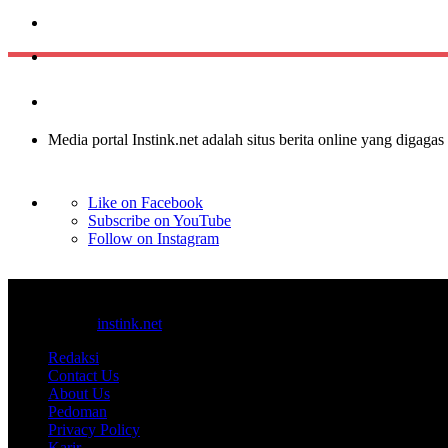
Media portal Instink.net adalah situs berita online yang digagas
Like on Facebook
Subscribe on YouTube
Follow on Instagram
© 2017-2025
instink.net
Redaksi
Contact Us
About Us
Pedoman
Privacy Policy
Karir