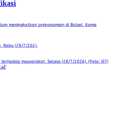
ikasi
tal