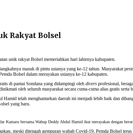
k Rakyat Bolsel
an unik rakyat Bolsel memeriahkan hari lahirnya kabupaten.
ngkahnya masuk di pintu usianya yang ke-12 tahun. Masyarakat pesisi
h Pemda Bolsel dalam merayakan usianya ke-12 kabupaten.
ratis di pantai Sondana yang didampingi oleh
divers
profesional, bera
inikmati oleh seluruh masyarakat secara cuma-cuma alias gratis serta
l Hamid telah menghantarkan daerah ini menjadi lebih baik dan dib
olsel yang baru.
ndar Kamaru bersama Wabup Deddy Abdul Hamid ikut merayakan dengan berse
kan, meski ditengah gempuran wabah Covid-19, Pemda Bolsel terus be