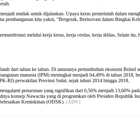
erah.
menjadi mutlak untuk dijalankan. Upaya keras pemerintah dalam menghad
tema pembangunan kita yakni, “Bergerak, Berinovasi dalam Bingkai K
nifestasi melalui kerja keras, kerja cerdas, kerja ikhlas. Selain itu, 
atab dari tahun ke tahun. Di antaranya pertumbuhan ekonomi Bolsel s
angunan manusia (IPM) meningkat menjadi 64,49% di tahun 2018, begit
K-RI) perwakilan Provinsi Sulut, sejak tahun 2014 hingga 2018.
mengalami penurunan yang signifikan dari 0,56% menjadi 13,60% pada 
judnya konsep Nawacita yang di programkan oleh Presiden Republik Indo
 Selesaikan Kemiskinan (ODSK).
(ADV)