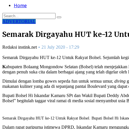
Home
ADVERTORIAL
Semarak Dirgayahu HUT ke-12 Untu
Redaksi instink.net
21 July 2020 - 17:29
Semarak Dirgayahu HUT ke-12 Untuk Rakyat Bolsel. Sejumlah kegiat
K
abupaten Bolaang Mongondow Selatan (Bolsel) telah menjejakkan la
dengan penuh suka cita dalam berbagai ajang yang telah digelar ole
Dimulai dengan lomba gowes sepeda fun untuk semua umur,
diving
g
makanan kuliner yang ada di sepanjang pantai Boulevard yang dapat d
Bupati Bolsel Hi Iskandar Kamaru SPt dan Wakil Bupati Deddy Abdu
Bolsel” begitulah taggar viral ramai di media sosial menyambut usia B
Semarak Dirgayahu HUT ke-12 Untuk Rakyat Bolsel. Bupati Bolsel Hi Iska
Dalam rapat paripurna istimewa DPRD, Iskandar Kamaru mengungkap