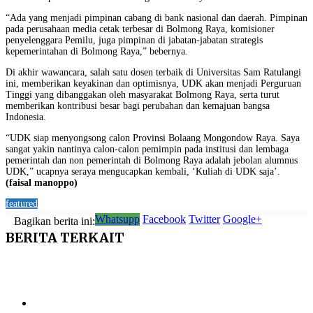
“Ada yang menjadi pimpinan cabang di bank nasional dan daerah. Pimpinan
pada perusahaan media cetak terbesar di Bolmong Raya, komisioner
penyelenggara Pemilu, juga pimpinan di jabatan-jabatan strategis
kepemerintahan di Bolmong Raya,” bebernya.
Di akhir wawancara, salah satu dosen terbaik di Universitas Sam Ratulangi
ini, memberikan keyakinan dan optimisnya, UDK akan menjadi Perguruan
Tinggi yang dibanggakan oleh masyarakat Bolmong Raya, serta turut
memberikan kontribusi besar bagi perubahan dan kemajuan bangsa
Indonesia.
“UDK siap menyongsong calon Provinsi Bolaang Mongondow Raya. Saya
sangat yakin nantinya calon-calon pemimpin pada institusi dan lembaga
pemerintah dan non pemerintah di Bolmong Raya adalah jebolan alumnus
UDK,” ucapnya seraya mengucapkan kembali, ‘Kuliah di UDK saja’.
(faisal manoppo)
featured
Whatsupp
Facebook
Twitter
Google+
Bagikan berita ini:
BERITA
TERKAIT