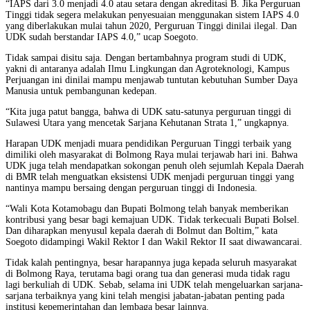
“IAPS dari 3.0 menjadi 4.0 atau setara dengan akreditasi B. Jika Perguruan
Tinggi tidak segera melakukan penyesuaian menggunakan sistem IAPS 4.0
yang diberlakukan mulai tahun 2020, Perguruan Tinggi dinilai ilegal. Dan
UDK sudah berstandar IAPS 4.0,” ucap Soegoto.
Tidak sampai disitu saja. Dengan bertambahnya program studi di UDK,
yakni di antaranya adalah Ilmu Lingkungan dan Agroteknologi, Kampus
Perjuangan ini dinilai mampu menjawab tuntutan kebutuhan Sumber Daya
Manusia untuk pembangunan kedepan.
“Kita juga patut bangga, bahwa di UDK satu-satunya perguruan tinggi di
Sulawesi Utara yang mencetak Sarjana Kehutanan Strata 1,” ungkapnya.
Harapan UDK menjadi muara pendidikan Perguruan Tinggi terbaik yang
dimiliki oleh masyarakat di Bolmong Raya mulai terjawab hari ini. Bahwa
UDK juga telah mendapatkan sokongan penuh oleh sejumlah Kepala Daerah
di BMR telah menguatkan eksistensi UDK menjadi perguruan tinggi yang
nantinya mampu bersaing dengan perguruan tinggi di Indonesia.
“Wali Kota Kotamobagu dan Bupati Bolmong telah banyak memberikan
kontribusi yang besar bagi kemajuan UDK. Tidak terkecuali Bupati Bolsel.
Dan diharapkan menyusul kepala daerah di Bolmut dan Boltim,” kata
Soegoto didampingi Wakil Rektor I dan Wakil Rektor II saat diwawancarai.
Tidak kalah pentingnya, besar harapannya juga kepada seluruh masyarakat
di Bolmong Raya, terutama bagi orang tua dan generasi muda tidak ragu
lagi berkuliah di UDK. Sebab, selama ini UDK telah mengeluarkan sarjana-
sarjana terbaiknya yang kini telah mengisi jabatan-jabatan penting pada
institusi kepemerintahan dan lembaga besar lainnya.