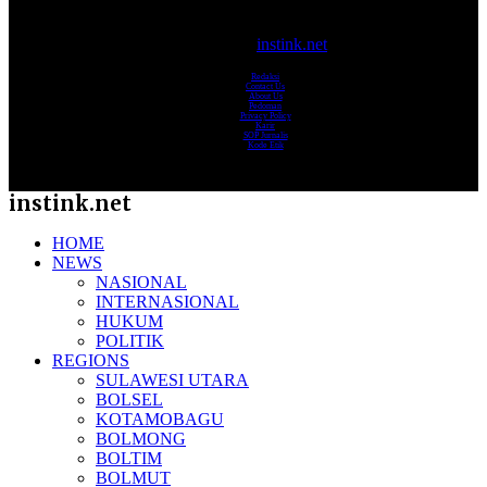
© 2017-2025
instink.net
Redaksi
Contact Us
About Us
Pedoman
Privacy Policy
Karir
SOP Jurnalis
Kode Etik
instink.net
HOME
NEWS
NASIONAL
INTERNASIONAL
HUKUM
POLITIK
REGIONS
SULAWESI UTARA
BOLSEL
KOTAMOBAGU
BOLMONG
BOLTIM
BOLMUT