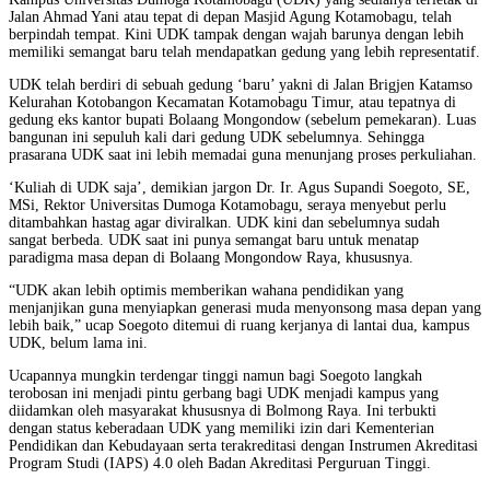
Jalan Ahmad Yani atau tepat di depan Masjid Agung Kotamobagu, telah
berpindah tempat. Kini UDK tampak dengan wajah barunya dengan lebih
memiliki semangat baru telah mendapatkan gedung yang lebih representatif.
UDK telah berdiri di sebuah gedung ‘baru’ yakni di Jalan Brigjen Katamso
Kelurahan Kotobangon Kecamatan Kotamobagu Timur, atau tepatnya di
gedung eks kantor bupati Bolaang Mongondow (sebelum pemekaran). Luas
bangunan ini sepuluh kali dari gedung UDK sebelumnya. Sehingga
prasarana UDK saat ini lebih memadai guna menunjang proses perkuliahan.
‘Kuliah di UDK saja’, demikian jargon Dr. Ir. Agus Supandi Soegoto, SE,
MSi, Rektor Universitas Dumoga Kotamobagu, seraya menyebut perlu
ditambahkan hastag agar diviralkan. UDK kini dan sebelumnya sudah
sangat berbeda. UDK saat ini punya semangat baru untuk menatap
paradigma masa depan di Bolaang Mongondow Raya, khususnya.
“UDK akan lebih optimis memberikan wahana pendidikan yang
menjanjikan guna menyiapkan generasi muda menyonsong masa depan yang
lebih baik,” ucap Soegoto ditemui di ruang kerjanya di lantai dua, kampus
UDK, belum lama ini.
Ucapannya mungkin terdengar tinggi namun bagi Soegoto langkah
terobosan ini menjadi pintu gerbang bagi UDK menjadi kampus yang
diidamkan oleh masyarakat khususnya di Bolmong Raya. Ini terbukti
dengan status keberadaan UDK yang memiliki izin dari Kementerian
Pendidikan dan Kebudayaan serta terakreditasi dengan Instrumen Akreditasi
Program Studi (IAPS) 4.0 oleh Badan Akreditasi Perguruan Tinggi.