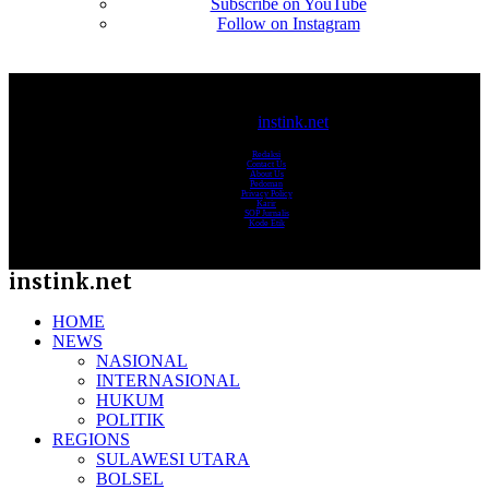
Subscribe on YouTube
Follow on Instagram
© 2017-2025
instink.net
Redaksi
Contact Us
About Us
Pedoman
Privacy Policy
Karir
SOP Jurnalis
Kode Etik
instink.net
HOME
NEWS
NASIONAL
INTERNASIONAL
HUKUM
POLITIK
REGIONS
SULAWESI UTARA
BOLSEL