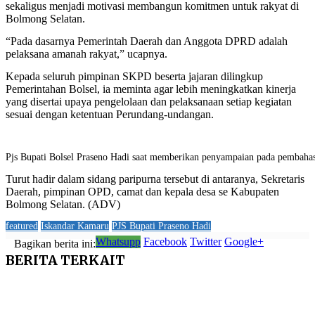
sekaligus menjadi motivasi membangun komitmen untuk rakyat di
Bolmong Selatan.
“Pada dasarnya Pemerintah Daerah dan Anggota DPRD adalah
pelaksana amanah rakyat,” ucapnya.
Kepada seluruh pimpinan SKPD beserta jajaran dilingkup
Pemerintahan Bolsel, ia meminta agar lebih meningkatkan kinerja
yang disertai upaya pengelolaan dan pelaksanaan setiap kegiatan
sesuai dengan ketentuan Perundang-undangan.
Pjs Bupati Bolsel Praseno Hadi saat memberikan penyampaian pada pembah
Turut hadir dalam sidang paripurna tersebut di antaranya, Sekretaris
Daerah, pimpinan OPD, camat dan kepala desa se Kabupaten
Bolmong Selatan. (ADV)
featured
Iskandar Kamaru
PJS Bupati Praseno Hadi
Whatsupp
Facebook
Twitter
Google+
Bagikan berita ini:
BERITA
TERKAIT