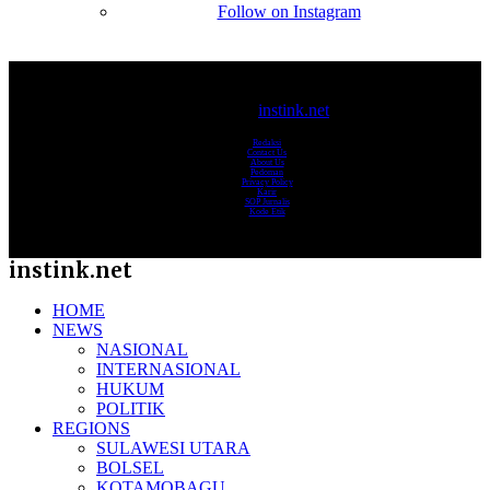
Follow on Instagram
© 2017-2025
instink.net
Redaksi
Contact Us
About Us
Pedoman
Privacy Policy
Karir
SOP Jurnalis
Kode Etik
instink.net
HOME
NEWS
NASIONAL
INTERNASIONAL
HUKUM
POLITIK
REGIONS
SULAWESI UTARA
BOLSEL
KOTAMOBAGU