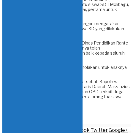
Mohammad Regiansyah Kamaru salah satu siswa SD 1 Molibagu,
yang tidak lain adalah putra Bupati Iskandar, pertama untuk
divaksin.
Kepala Dinas Kesehatan, dr Sadli Mokodongan mengatakan,
vaksinasi ini merupakan dosis 1 untuk siswa SD yang dilakukan
bertahap hingga awal Maret mendatang.
Hal yang sama juga ditambahkan Kepala Dinas Pendidikan Rante
Hattani, vaksinasi tingkat SD ini sebelumnya telah
disosialisasikan dan terkonfirmasi dengan baik kepada seluruh
orang tua siswa.
“Sehingga (orang tua siswa) tidak ada penolakan untuk anaknya
divaksin,” ucap Hattani.
Hadir pula dalam pelaksanaan vaksinasi tersebut, Kapolres
Bolsel, Danramil 1303 Bolaang Uki, Sekretaris Daerah Marzanzius
Arvan Ohy, para Asisten Setda dan pimpinan OPD terkait. Juga
Kepala SDN 1 Molibagu dan jajaran guru serta orang tua siswa.
(ADV)
FEATURED
Bagikan berita ini:
Whatsupp
Facebook
Twitter
Google+