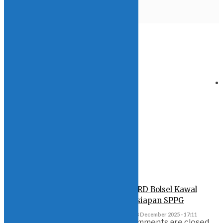
BERITA
TERKAIT
DPRD Bolmong Gelar RDP
Soal Aduan Siswa dan Wali
Murid
9 June 2026 - 11:38
DPRD Bolsel Kawal
Kesiapan SPPG
8 December 2025 - 17:11
Comments are closed.