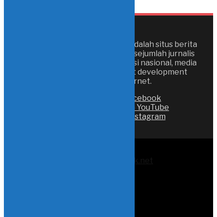
Media portal Instink.net adalah situs berita
online yang digagas oleh sejumlah jurnalis
media cetak, media televisi nasional, media
televisi lokal dan pegiat development
berbasis internet.
Like on Facebook
Subscribe on YouTube
Follow on Instagram
© 2017-2025
instink.net
Redaksi
Contact Us
About Us
Pedoman
Privacy Policy
Karir
SOP Jurnalis