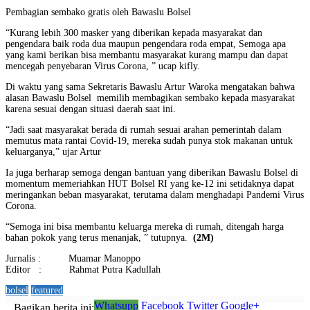
Pembagian sembako gratis oleh Bawaslu Bolsel
“Kurang lebih 300 masker yang diberikan kepada masyarakat dan
pengendara baik roda dua maupun pengendara roda empat, Semoga apa
yang kami berikan bisa membantu masyarakat kurang mampu dan dapat
mencegah penyebaran Virus Corona, ” ucap kifly.
Di waktu yang sama Sekretaris Bawaslu Artur Waroka mengatakan bahwa
alasan Bawaslu Bolsel memilih membagikan sembako kepada masyarakat
karena sesuai dengan situasi daerah saat ini.
“Jadi saat masyarakat berada di rumah sesuai arahan pemerintah dalam
memutus mata rantai Covid-19, mereka sudah punya stok makanan untuk
keluarganya,” ujar Artur
Ia juga berharap semoga dengan bantuan yang diberikan Bawaslu Bolsel di
momentum memeriahkan HUT Bolsel RI yang ke-12 ini setidaknya dapat
meringankan beban masyarakat, terutama dalam menghadapi Pandemi Virus
Corona.
“Semoga ini bisa membantu keluarga mereka di rumah, ditengah harga
bahan pokok yang terus menanjak, ” tutupnya.
(2M)
Jurnalis : Muamar Manoppo
Editor : Rahmat Putra Kadullah
bolsel
featured
Whatsupp
Facebook
Twitter
Google+
Bagikan berita ini: