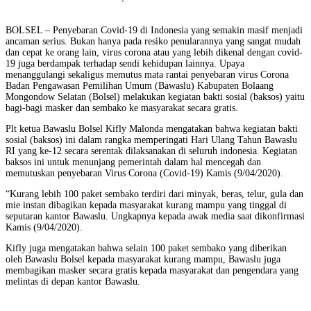
BOLSEL – Penyebaran Covid-19 di Indonesia yang semakin masif menjadi
ancaman serius. Bukan hanya pada resiko penularannya yang sangat mudah
dan cepat ke orang lain, virus corona atau yang lebih dikenal dengan covid-
19 juga berdampak terhadap sendi kehidupan lainnya. Upaya
menanggulangi sekaligus memutus mata rantai penyebaran virus Corona
Badan Pengawasan Pemilihan Umum (Bawaslu) Kabupaten Bolaang
Mongondow Selatan (Bolsel) melakukan kegiatan bakti sosial (baksos) yaitu
bagi-bagi masker dan sembako ke masyarakat secara gratis.
Plt ketua Bawaslu Bolsel Kifly Malonda mengatakan bahwa kegiatan bakti
sosial (baksos) ini dalam rangka memperingati Hari Ulang Tahun Bawaslu
RI yang ke-12 secara serentak dilaksanakan di seluruh indonesia. Kegiatan
baksos ini untuk menunjang pemerintah dalam hal mencegah dan
memutuskan penyebaran Virus Corona (Covid-19) Kamis (9/04/2020).
“Kurang lebih 100 paket sembako terdiri dari minyak, beras, telur, gula dan
mie instan dibagikan kepada masyarakat kurang mampu yang tinggal di
seputaran kantor Bawaslu. Ungkapnya kepada awak media saat dikonfirmasi
Kamis (9/04/2020).
Kifly juga mengatakan bahwa selain 100 paket sembako yang diberikan
oleh Bawaslu Bolsel kepada masyarakat kurang mampu, Bawaslu juga
membagikan masker secara gratis kepada masyarakat dan pengendara yang
melintas di depan kantor Bawaslu.