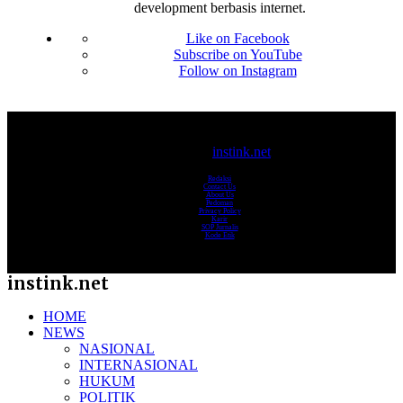
development berbasis internet.
Like on Facebook
Subscribe on YouTube
Follow on Instagram
© 2017-2025
instink.net
Redaksi
Contact Us
About Us
Pedoman
Privacy Policy
Karir
SOP Jurnalis
Kode Etik
instink.net
HOME
NEWS
NASIONAL
INTERNASIONAL
HUKUM
POLITIK