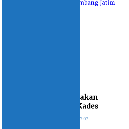
GSI 2019: Sulut Tahan Imbang Jatim
10 October 2019 - 22:29
DATA
LINGKUNGAN
FOTOGRAFI
HIBURAN
ENTERTAINMENT
MY VIDEO
MY HOBBY
MY OPINION
Home
ADVERTORIAL
DPRD Bolsel Paripurnakan
Ranperda Pemilihan Kades
Redaksi instink.net
1 December 2021 - 17:07