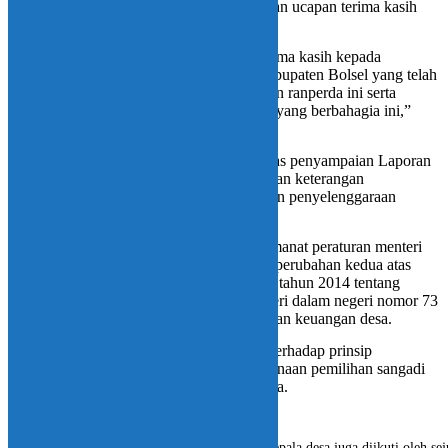
Dalam sambutannya, Deddy menyampaikan ucapan terima kasih
dan penghargaan yang setinggi-tingginya.
“Saya menyampaikan rasa bangga dan terima kasih kepada
pimpinan dan segenap anggota DPRD Kabupaten Bolsel yang telah
berinsiasi untuk mengajukan dan menyusun ranperda ini serta
mengagendakan rapat paripurna pada hari yang berbahagia ini,”
kata Wabup.
Dia mengatakan menerima dengan baik atas penyampaian Laporan
penyelenggaraan pemerintahan desa, laporan keterangan
pertanggungjawaban, dan informasi laporan penyelenggaraan
pemerinta desa, serta ketentuan lain.
Dikatakannya juga, hal ini sebagaimana amanat peraturan menteri
dalam negeri nomor 72 tahun 2021 tetang perubahan kedua atas
peraturan menteri dalam negeri nomor 112 tahun 2014 tentang
pemilihan kepala desa dan peraturan menteri dalam negeri nomor 73
tahun 2020 tentang pengawasan pengelolaan keuangan desa.
“Semuanya ini dalam rangka pemenuhan terhadap prinsip
demokrasi, yang taat asas terhadap pelaksanaan pemilihan sangadi
yang akan dilaksanakan nantinya,” tuturnya.
Rapar Paripurna tentang Ranperda pemilihan kepala desa juga diikuti oleh se