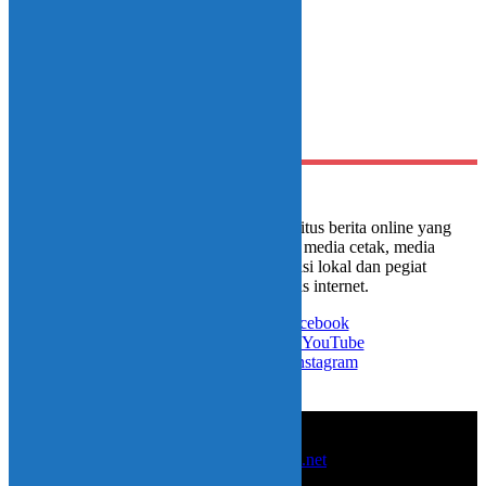
4 December 2025 - 20:15
Comments are closed.
Media portal Instink.net adalah situs berita online yang
digagas oleh sejumlah jurnalis media cetak, media
televisi nasional, media televisi lokal dan pegiat
development berbasis internet.
Like on Facebook
Subscribe on YouTube
Follow on Instagram
© 2017-2025
instink.net