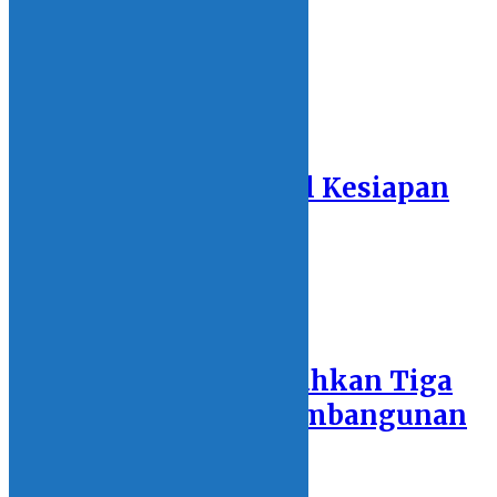
9 June 2026 - 11:38
DPRD Bolsel Kawal Kesiapan
SPPG
8 December 2025 - 17:11
Pemda Bolsel Hibahkan Tiga
Hektare Lahan Pembangunan
Gudang Bulog