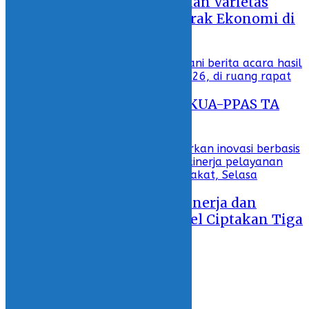
Wabup Deddy Tingkatkan Varietas
Kelapa Sebagai Penggerak Ekonomi di
Bolsel
30 July 2026 - 18:34
DPRD Bolsel Tetapkan KUA-PPAS TA
2027
29 July 2026 - 19:38
Tingkatkan Kualitas Kinerja dan
Pelayanan, Pemda Bolsel Ciptakan Tiga
Inovasi Digital
28 July 2026 - 17:43
ADVERTORIAL
KOLOM
OLAHRAGA
INDONESIA