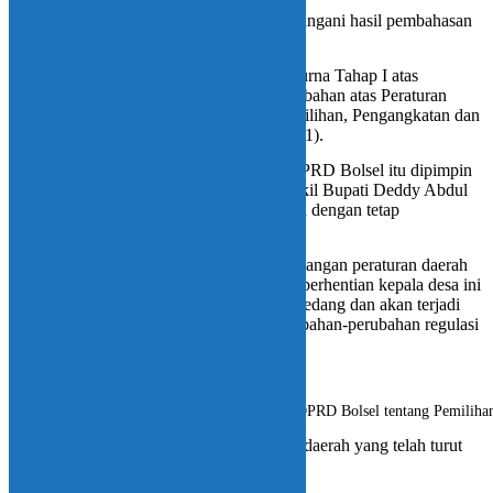
Ketua DPRD Bolsel Arifin Olii menandatangani hasil pembahasan
Ranpeda mengenai pemilihan kepala desa.
D
PRD Bolmong Selatan menggelar Paripurna Tahap I atas
Rancangan Peraturan Daerah tentang Perubahan atas Peraturan
Daerah Nomor 1 Tahun 2016 tentang Pemilihan, Pengangkatan dan
Pemberhentian Sangadi, Selasa (30/11/2021).
Paripurna yang dilaksanakan di gedung DPRD Bolsel itu dipimpin
Ketua DPRD Arifin Olii serta dihadiri Wakil Bupati Deddy Abdul
Hamid. Gelar rapat paripurna dilaksnaakan dengan tetap
menerapkan protokol kesehatan Covid-19.
Ketua DPRD Arifin Olii mengatakan, rancangan peraturan daerah
tentang pemilihan, pengangkatan dan pemberhentian kepala desa ini
merupakan tuntutan atas kebutuhan yang sedang dan akan terjadi
nantinya. Hal ini juga menjawab atas perubahan-perubahan regulasi
yang ada.
Tampak suasana pelaksanaan Rapat Paripurna DPRD Bolsel tentang Pemiliha
“Olehnya terima kasih kepada pemerintah daerah yang telah turut
membahas ranperda ini,”ucap Arifin.