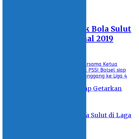
INTERNASIONAL
Featured
Peluang Tim Sepak Bola Sulut
di Laga GSI Nasional 2019
10 October 2019 - 22:48
Recent
Laskar Maleo Bolsel Siap Getarkan
Liga 4 Nasional
13 May 2026 - 23:46
Peluang Tim Sepak Bola Sulut di Laga
GSI Nasional 2019
10 October 2019 - 22:48