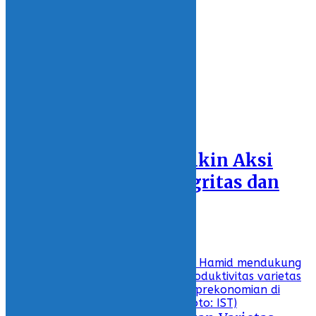
13 March 2021 - 18:44
REGIONS
SULAWESI UTARA
BOLSEL
KOTAMOBAGU
BOLMONG
BOLTIM
BOLMUT
Featured
PN Kotamobagu Bikin Aksi
Bangun Zona Integritas dan
Tolak Gratifikasi
26 February 2021 - 17:37
Recent