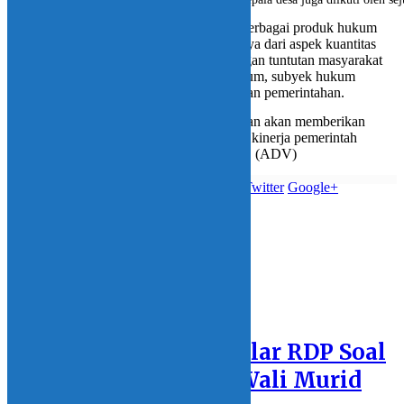
Wabup pun berharap agar kedepan nanti berbagai produk hukum
daerah akan terus diupayakan. Tidak hanya dari aspek kuantitas
namun juga dari aspek kualitas sesuai dengan tuntutan masyarakat
dapat turut berperan serta, baik obyek hukum, subyek hukum
sebagai wujud transparansi penyelenggaraan pemerintahan.
“Rancangan peraturan daerah ini diharapkan akan memberikan
dampak yang positif terhadap peningkatan kinerja pemerintah
daerah maupun pemerintah desa,” katanya. (ADV)
Whatsupp
Facebook
Twitter
Google+
Bagikan berita ini:
BERITA
TERKAIT
DPRD Bolmong Gelar RDP Soal
Aduan Siswa dan Wali Murid