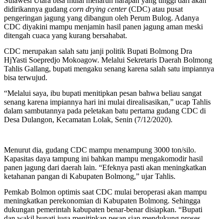
Sulawesi Utara bisa mulai menaruh harapan yang tinggi dari akan
didirikannya gudang
corn drying center
(CDC) atau pusat
pengeringan jagung yang dibangun oleh Perum Bulog. Adanya
CDC diyakini mampu menjamin hasil panen jagung aman meski
ditengah cuaca yang kurang bersahabat.
CDC merupakan salah satu janji politik Bupati Bolmong Dra
HjYasti Soepredjo Mokoagow. Melalui Sekretaris Daerah Bolmong
Tahlis Gallang, bupati mengaku senang karena salah satu impiannya
bisa terwujud.
“Melalui saya, ibu bupati menitipkan pesan bahwa beliau sangat
senang karena impiannya hari ini mulai direalisasikan,” ucap Tahlis
dalam sambutannya pada peletakan batu pertama gudang CDC di
Desa Dulangon, Kecamatan Lolak, Senin (7/12/2020).
Menurut dia, gudang CDC mampu menampung 3000 ton/silo.
Kapasitas daya tampung ini bahkan mampu mengakomodir hasil
panen jagung dari daerah lain. “Efeknya pasti akan meningkatkan
ketahanan pangan di Kabupaten Bolmong,” ujar Tahlis.
Pemkab Bolmon optimis saat CDC mulai beroperasi akan mampu
meningkatkan perekonomian di Kabupaten Bolmong. Sehingga
dukungan pemerintah kabupaten benar-benar disiapkan. “Bupati
dan wakil bupati juga menitipkan pesan siap mendukung proses