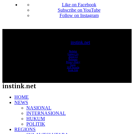
Like on Facebook
Subscribe on YouTube
Follow on Instagram
© 2017-2025
instink.net
Redaksi
Contact Us
About Us
Pedoman
Privacy Policy
Karir
SOP Jurnalis
Kode Etik
instink.net
HOME
NEWS
NASIONAL
INTERNASIONAL
HUKUM
POLITIK
REGIONS