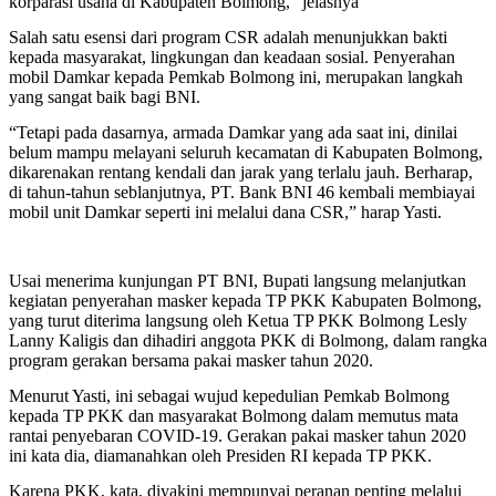
korparasi usaha di Kabupaten Bolmong,” jelasnya
Salah satu esensi dari program CSR adalah menunjukkan bakti
kepada masyarakat, lingkungan dan keadaan sosial. Penyerahan
mobil Damkar kepada Pemkab Bolmong ini, merupakan langkah
yang sangat baik bagi BNI.
“Tetapi pada dasarnya, armada Damkar yang ada saat ini, dinilai
belum mampu melayani seluruh kecamatan di Kabupaten Bolmong,
dikarenakan rentang kendali dan jarak yang terlalu jauh. Berharap,
di tahun-tahun seblanjutnya, PT. Bank BNI 46 kembali membiayai
mobil unit Damkar seperti ini melalui dana CSR,” harap Yasti.
Usai menerima kunjungan PT BNI, Bupati langsung melanjutkan
kegiatan penyerahan masker kepada TP PKK Kabupaten Bolmong,
yang turut diterima langsung oleh Ketua TP PKK Bolmong Lesly
Lanny Kaligis dan dihadiri anggota PKK di Bolmong, dalam rangka
program gerakan bersama pakai masker tahun 2020.
Menurut Yasti, ini sebagai wujud kepedulian Pemkab Bolmong
kepada TP PKK dan masyarakat Bolmong dalam memutus mata
rantai penyebaran COVID-19. Gerakan pakai masker tahun 2020
ini kata dia, diamanahkan oleh Presiden RI kepada TP PKK.
Karena PKK, kata, diyakini mempunyai peranan penting melalui