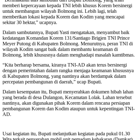
memberi kepercayaan kepada TNI lebih khusus Korem bersinergi
untuk membangun wilayah Bolmong ini. Lebih lagi, telah
memberikan lokasi kepada Korem dan Kodim yang mencapai
sekitar 30 hektar,” ucapnya.
Dalam sambutannya, Bupati Yasti mengatakan, menyambut baik
kedatangan Komandan Korem 131/Santiago Brigjen TNI Prince
Meyer Putong di Kabupaten Bolmong. Menurutnya, peran TNI di
wilayah Kodim sangat baik dalam membantu keamanan di
Bolmong, lebih khususnya dalam menghadapi masalah kamtibmas.
“Kita berharap bersama, kiranya TNI-AD akan terus bersinergi
dengan pemerintahan dalam rangka menjaga keamanan khususnya
di Kabupaten Bolmong, yang nantinya akan berdampak dalam
percepatan pembangunan di daerah,” ucap Bupati.
Dalam kesempatan itu, Bupati menyerahkan dokumen hibah lahan
yang berada di desa Dulangon, Kecamatan Lolak. Lahan tersebut
nantinya, akan digunakan pihak Korem dalam rencana persiapan
pembangunan Korem dan Kodim ataupun untuk kepentingan TNI-
AD.
Usai kegiatan itu, Bupati melanjutkan kegiatan pada pukul 01.30
Wita terkait penyerahan mobil unit pemadam kebakaran (Damkar)