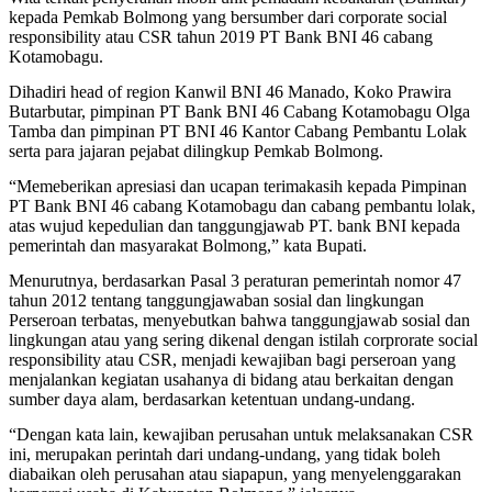
kepada Pemkab Bolmong yang bersumber dari corporate social
responsibility atau CSR tahun 2019 PT Bank BNI 46 cabang
Kotamobagu.
Dihadiri head of region Kanwil BNI 46 Manado, Koko Prawira
Butarbutar, pimpinan PT Bank BNI 46 Cabang Kotamobagu Olga
Tamba dan pimpinan PT BNI 46 Kantor Cabang Pembantu Lolak
serta para jajaran pejabat dilingkup Pemkab Bolmong.
“Memeberikan apresiasi dan ucapan terimakasih kepada Pimpinan
PT Bank BNI 46 cabang Kotamobagu dan cabang pembantu lolak,
atas wujud kepedulian dan tanggungjawab PT. bank BNI kepada
pemerintah dan masyarakat Bolmong,” kata Bupati.
Menurutnya, berdasarkan Pasal 3 peraturan pemerintah nomor 47
tahun 2012 tentang tanggungjawaban sosial dan lingkungan
Perseroan terbatas, menyebutkan bahwa tanggungjawab sosial dan
lingkungan atau yang sering dikenal dengan istilah corprorate social
responsibility atau CSR, menjadi kewajiban bagi perseroan yang
menjalankan kegiatan usahanya di bidang atau berkaitan dengan
sumber daya alam, berdasarkan ketentuan undang-undang.
“Dengan kata lain, kewajiban perusahan untuk melaksanakan CSR
ini, merupakan perintah dari undang-undang, yang tidak boleh
diabaikan oleh perusahan atau siapapun, yang menyelenggarakan