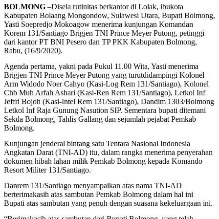
BOLMONG
–Disela rutinitas berkantor di Lolak, ibukota
Kabupaten Bolaang Mongondow, Sulawesi Utara, Bupati Bolmong,
Yasti Soepredjo Mokoagow menerima kunjungan Komandan
Korem 131/Santiago Brigjen TNI Prince Meyer Putong, petinggi
dari kantor PT BNI Pesero dan TP PKK Kabupaten Bolmong,
Rabu, (16/9/2020).
Agenda pertama, yakni pada Pukul 11.00 Wita, Yasti menerima
Brigjen TNI Prince Meyer Putong yang turutdidampingi Kolonel
Arm Widodo Noer Cahyo (Kasi-Log Rem 131/Santiago), Kolonel
Chb Muh Arfah Ashari (Kasi-Ren Rem 131/Santiago), Letkol Inf
Jeffri Bojoh (Kasi-Intel Rem 131/Santiago), Dandim 1303/Bolmong
Letkol Inf Raja Gunung Nasution SIP. Sementara bupati ditemani
Sekda Bolmong, Tahlis Gallang dan sejumlah pejabat Pemkab
Bolmong.
Kunjungan jenderal bintang satu Tentara Nasional Indonesia
Angkatan Darat (TNI-AD) itu, dalam rangka menerima penyerahan
dokumen hibah lahan milik Pemkab Bolmong kepada Komando
Resort Militer 131/Santiago.
Danrem 131/Santiago menyampaikan atas nama TNI-AD
berterimakasih atas sambutan Pemkab Bolmong dalam hal ini
Bupati atas sambutan yang penuh dengan suasana kekeluargaan ini.
“Berimakasih atas sambutan dari Bupati Bolmong, yang telah