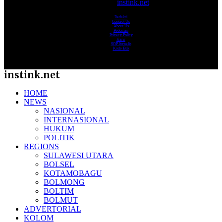
© 2017-2025
instink.net
Redaksi
Contact Us
About Us
Pedoman
Privacy Policy
Karir
SOP Jurnalis
Kode Etik
instink.net
HOME
NEWS
NASIONAL
INTERNASIONAL
HUKUM
POLITIK
REGIONS
SULAWESI UTARA
BOLSEL
KOTAMOBAGU
BOLMONG
BOLTIM
BOLMUT
ADVERTORIAL
KOLOM