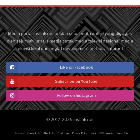
Media portal Instink.net adalah situs berita online yang digagas
oleh sejumlah jurnalis media cetak, media televisi nasional, media
televisi lokal dan pegiat development berbasis internet.
Like on Facebook
Subscribe on YouTube
Follow on Instagram
© 2017-2025
instink.net
Redaksi
Contact Us
About Us
Pedoman
Privacy Policy
Karir
SOP Jurnalis
Kode Etik