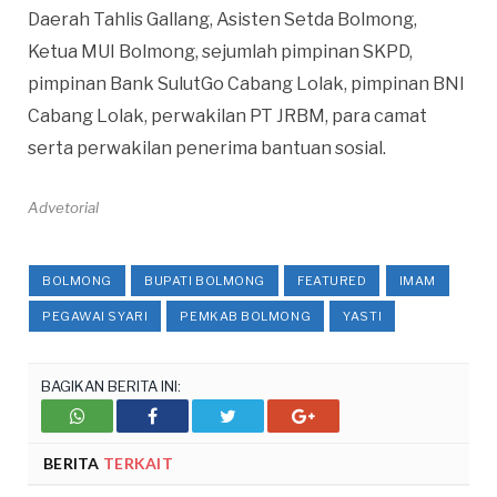
Daerah Tahlis Gallang, Asisten Setda Bolmong,
Ketua MUI Bolmong, sejumlah pimpinan SKPD,
pimpinan Bank SulutGo Cabang Lolak, pimpinan BNI
Cabang Lolak, perwakilan PT JRBM, para camat
serta perwakilan penerima bantuan sosial.
Advetorial
BOLMONG
BUPATI BOLMONG
FEATURED
IMAM
PEGAWAI SYARI
PEMKAB BOLMONG
YASTI
BAGIKAN BERITA INI:
Whatsupp
Facebook
Twitter
Google+
BERITA
TERKAIT