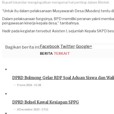
Bupati Iskandar mengingatkan mengenai hal penting dalam Bimtek.
“Untuk itu dalam pelaksanaan Musyawarah Desa (Musdes) tentu di
Dalam pelaksanaan fungsinya, BPD memiliki peranan yakni memba
pengawasan kinerja kepala desa,” tambahnya.
Hadir pada kegiatan tersebut Asisten I, sejumlah Kepala SKPD b
Facebook
Twitter
Google+
Bagikan berita ini:
BERITA
TERKAIT
DPRD Bolmong Gelar RDP Soal Aduan Siswa dan Wal
9 June 2026 - 11:38
DPRD Bolsel Kawal Kesiapan SPPG
8 December 2025 - 17:11