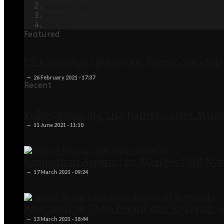
INTERNASIONAL
HUKUM
POLITIK
Featured
PN Kotamobagu Bikin Aksi Bangun Zona Integ
26 February 2021 - 17:37
Recent
Polres Bolmong Sita Ratusan Liter Miras
11 June 2021 - 11:10
Sampaikan Aspirasi ke Mendes PDT, Ne
17 March 2021 - 09:24
Asuransikan 7.500 Petani dan Nelayan, A
13 March 2021 - 18:44