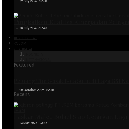
29 July 2026 - 19:38
Tingkatkan Kualitas Kinerja dan Pelayan
28 July 2026 - 17:43
ADVERTORIAL
KOLOM
OLAHRAGA
INDONESIA
INTERNASIONAL
Featured
Peluang Tim Sepak Bola Sulut di Laga GSI Na
10 October 2019 - 22:48
Recent
Laskar Maleo Bolsel Siap Getarkan Liga
13 May 2026 - 23:46