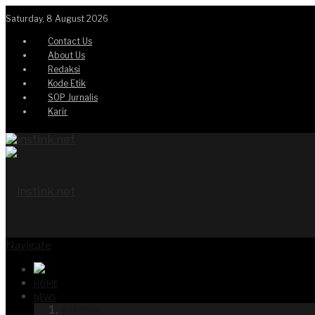
Saturday, 8 August 2026
Contact Us
About Us
Redaksi
Kode Etik
SOP Jurnalis
Karir
Navigate
HOME
NEWS
NASIONAL