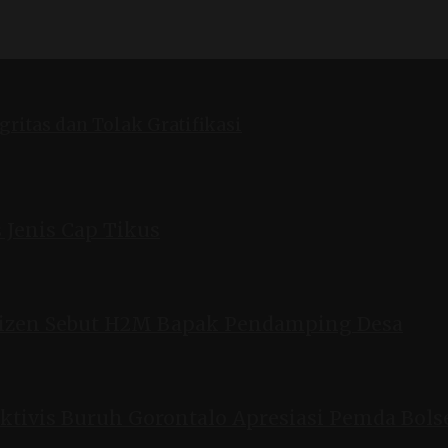
ritas dan Tolak Gratifikasi
 Jenis Cap Tikus
tizen Sebut H2M Bapak Pendamping Desa
ktivis Buruh Gorontalo Apresiasi Pemda Bols