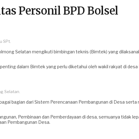
as Personil BPD Bolsel
u SPt.
ng Selatan mengikuti bimbingan teknis (Bimtek) yang dilaksanakan
ting dalam Bimtek yang perlu diketahui oleh wakil rakyat di desa in
g Selatan.
 sebagai bagian dari Sistem Perencanaan Pembangunan di Desa se
unan, Pembinaan dan Pemberdayaan di desa, semuanya tidak lepas 
anaan Pembangunan Desa.