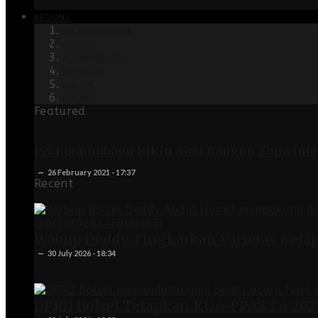
REGIONS
SULAWESI UTARA
BOLSEL
KOTAMOBAGU
BOLMONG
BOLTIM
BOLMUT
Featured
PN Kotamobagu Bikin Aksi Bangun Zona Integ
26 February 2021 - 17:37
Recent
Wabup Deddy Tingkatkan Varietas Kelap
30 July 2026 - 18:34
DPRD Bolsel Tetapkan KUA-PPAS TA 202