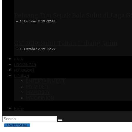
Peluang Tim Sepak Bola Sulut di Laga G
10 October 2019 - 22:48
GSI 2019: Sulut Tahan Imbang Jatim
10 October 2019 - 22:29
DATA
LINGKUNGAN
FOTOGRAFI
HIBURAN
ENTERTAINMENT
MY VIDEO
MY HOBBY
MY OPINION
Home
ADVERTORIAL