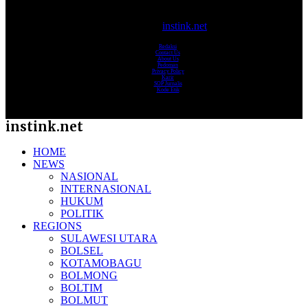
© 2017-2025
instink.net
Redaksi
Contact Us
About Us
Pedoman
Privacy Policy
Karir
SOP Jurnalis
Kode Etik
instink.net
HOME
NEWS
NASIONAL
INTERNASIONAL
HUKUM
POLITIK
REGIONS
SULAWESI UTARA
BOLSEL
KOTAMOBAGU
BOLMONG
BOLTIM
BOLMUT