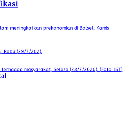
ikasi
tal