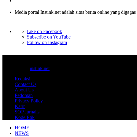
Media portal Instink.net adalah situs berita online yang digagas
Like on Facebook
Subscribe on YouTube
Follow on Instagram
© 2017-2025
instink.net
Redaksi
Contact Us
About Us
Pedoman
Privacy Policy
Karir
SOP Jurnalis
Kode Etik
HOME
NEWS