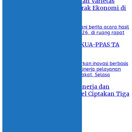
Wabup Deddy Tingkatkan Varietas
Kelapa Sebagai Penggerak Ekonomi di
Bolsel
30 July 2026 - 18:34
DPRD Bolsel Tetapkan KUA-PPAS TA
2027
29 July 2026 - 19:38
Tingkatkan Kualitas Kinerja dan
Pelayanan, Pemda Bolsel Ciptakan Tiga
Inovasi Digital
28 July 2026 - 17:43
ADVERTORIAL
KOLOM
OLAHRAGA
INDONESIA