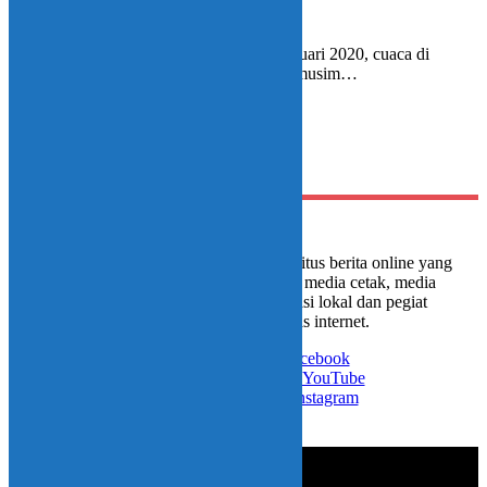
3 February 2020 - 23:00
BOLMONG – Memasuki awal bulan februari 2020, cuaca di
Provinsi Sulawesi Utara mulai memasuki musim…
Media portal Instink.net adalah situs berita online yang
digagas oleh sejumlah jurnalis media cetak, media
televisi nasional, media televisi lokal dan pegiat
development berbasis internet.
Like on Facebook
Subscribe on YouTube
Follow on Instagram