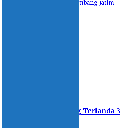
GSI 2019: Sulut Tahan Imbang Jatim
10 October 2019 - 22:29
DATA
LINGKUNGAN
FOTOGRAFI
HIBURAN
ENTERTAINMENT
MY VIDEO
MY HOBBY
MY OPINION
Home
Browsing:
Peristiwa
BOLMONG
Hujan Lebat, Bolmong Terlanda 3
Peristiwa