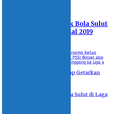
INTERNASIONAL
Featured
Peluang Tim Sepak Bola Sulut
di Laga GSI Nasional 2019
10 October 2019 - 22:48
Recent
Laskar Maleo Bolsel Siap Getarkan
Liga 4 Nasional
13 May 2026 - 23:46
Peluang Tim Sepak Bola Sulut di Laga
GSI Nasional 2019
10 October 2019 - 22:48