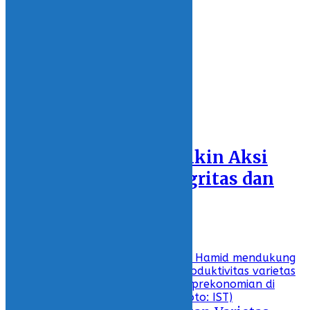
13 March 2021 - 18:44
REGIONS
SULAWESI UTARA
BOLSEL
KOTAMOBAGU
BOLMONG
BOLTIM
BOLMUT
Featured
PN Kotamobagu Bikin Aksi
Bangun Zona Integritas dan
Tolak Gratifikasi
26 February 2021 - 17:37
Recent