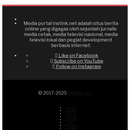
Media portal Instink.net adalah situs berita
online yang digagas oleh sejumlah jurnalis
media cetak, media televisi nasional, media
televisi lokal dan pegiat development
berbasis internet.
Like on Facebook
Subscribe on YouTube
Follow on Instagram
© 2017-2025
instink.net
Redaksi
Contact Us
About Us
Pedoman
Privacy Policy
Karir
SOP Jurnalis
Kode Etik