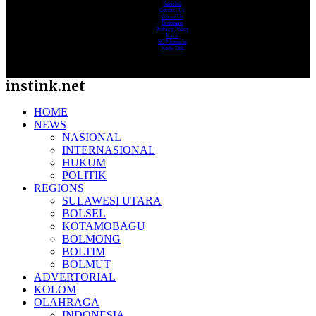
Redaksi
Contact Us
About Us
Pedoman
Privacy Policy
Karir
SOP Jurnalis
Kode Etik
instink.net
HOME
NEWS
NASIONAL
INTERNASIONAL
HUKUM
POLITIK
REGIONS
SULAWESI UTARA
BOLSEL
KOTAMOBAGU
BOLMONG
BOLTIM
BOLMUT
ADVERTORIAL
KOLOM
OLAHRAGA
INDONESIA