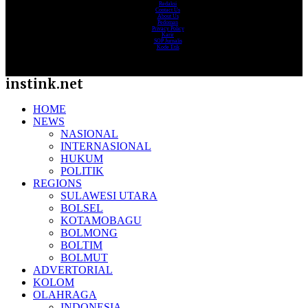
Redaksi
Contact Us
About Us
Pedoman
Privacy Policy
Karir
SOP Jurnalis
Kode Etik
instink.net
HOME
NEWS
NASIONAL
INTERNASIONAL
HUKUM
POLITIK
REGIONS
SULAWESI UTARA
BOLSEL
KOTAMOBAGU
BOLMONG
BOLTIM
BOLMUT
ADVERTORIAL
KOLOM
OLAHRAGA
INDONESIA