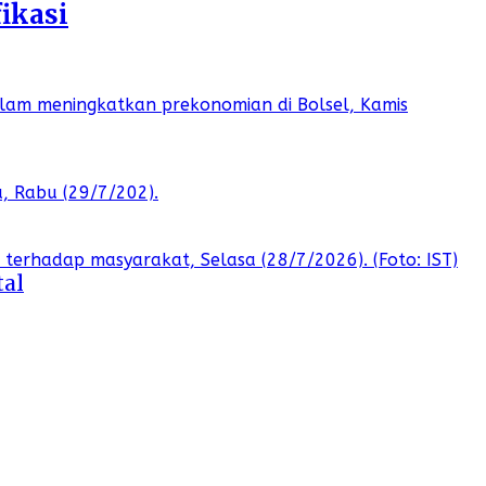
ikasi
tal